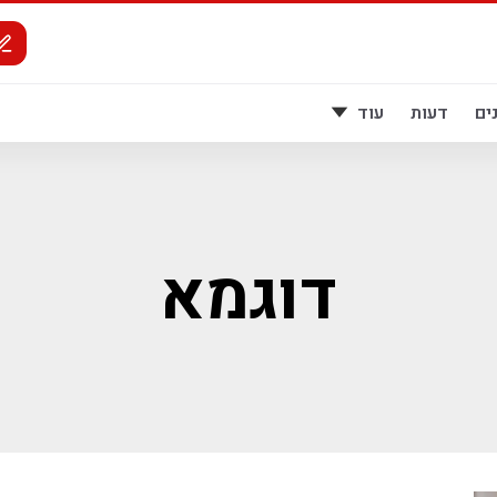
ים
דעות
עוד
דוגמא