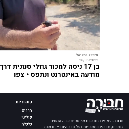
מיכאל גמליאל
26/05/2022
בן 17 ניסה למכור גוזלי סנונית דרך
מודעה באינטרנט ונתפס • צפו
קטגוריות
חרדים
פוליטי
חבורה היא זירת חדשות שיתופית שבה אנשים
כלכלה
כותבים, מדרגים ומשפיעים על סדר היום — חדשות