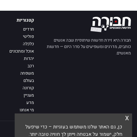
קטגוריות
חרדים
פוליטי
חבורה היא זירת חדשות שיתופית שבה אנשים
כלכלה
כותבים, מדרגים ומשפיעים על סדר היום — חדשות
אוכל ומתכונים
מאנשים.
יהדות
רכב
משפחה
בעולם
קורונה
מעניין
מדע
מי אנחנו
x
פנו אלינו
כן, גם האתר שלנו משתמש בעוגיות – כדי שיפעל
© 2026 חבורה — חדשות מאנשים
חלק, ישמור על אבטחה וייתן לך חוויה טובה יותר.