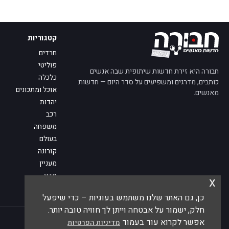
קטגוריות
חרדים
פוליטי
חבורה היא זירת חדשות שיתופית שבה אנשים
כלכלה
כותבים, מדרגים ומשפיעים על סדר היום — חדשות
אוכל ומתכונים
מאנשים.
יהדות
רכב
משפחה
בעולם
קורונה
מעניין
מדע
x
מי אנחנו
כן, גם האתר שלנו משתמש בעוגיות – כדי שיפעל
פנו אלינו
חלק, ישמור על אבטחה וייתן לך חוויה טובה יותר.
© 2026 חבורה — חדשות מאנשים
אפשר לקרוא עוד בעמוד
מדיניות הפרטיות