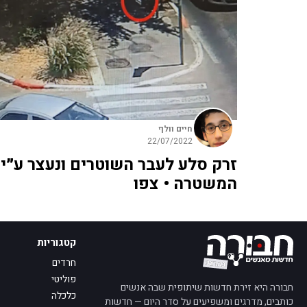
חיים וולף
22/07/2022
זרק סלע לעבר השוטרים ונעצר ע״י
המשטרה • צפו
קטגוריות
חרדים
פוליטי
חבורה היא זירת חדשות שיתופית שבה אנשים
כלכלה
כותבים, מדרגים ומשפיעים על סדר היום — חדשות