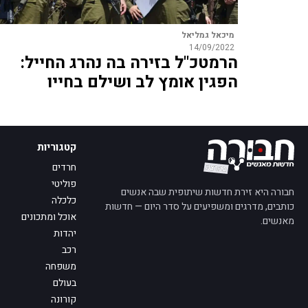
מיכאל גמליאל
14/09/2022
הרמטכ"ל בזירה בה נהרג החייל:
הפגין אומץ לב ושילם בחייו
קטגוריות
חרדים
פוליטי
חבורה היא זירת חדשות שיתופית שבה אנשים
כלכלה
כותבים, מדרגים ומשפיעים על סדר היום — חדשות
אוכל ומתכונים
מאנשים.
יהדות
רכב
משפחה
בעולם
קורונה