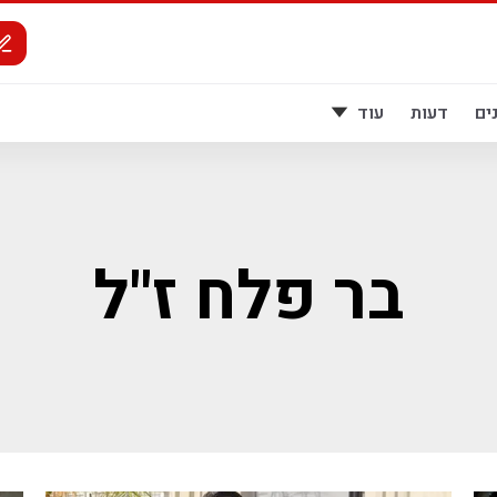
ים
דעות
עוד
בר פלח ז"ל