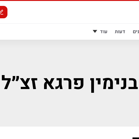
ים
דעות
עוד
בנימין פרגא זצ״ל