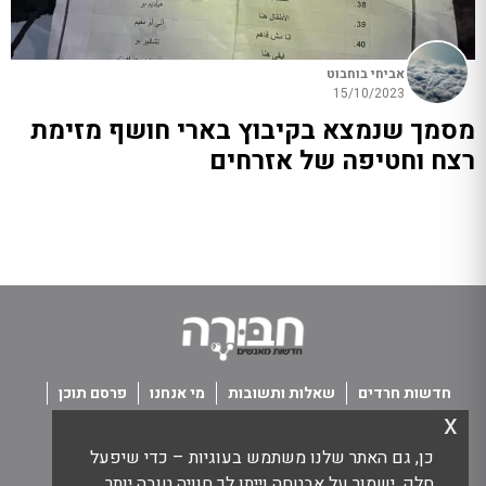
אביחי בוחבוט
15/10/2023
מסמך שנמצא בקיבוץ בארי חושף מזימת
רצח וחטיפה של אזרחים
חדשות חרדים
שאלות ותשובות
מי אנחנו
פרסם תוכן
x
פנו אלינו
תנאי שימוש
כן, גם האתר שלנו משתמש בעוגיות – כדי שיפעל
כל הזכויות שמורות חבורה - חדשות מאנשים
חלק, ישמור על אבטחה וייתן לך חוויה טובה יותר.