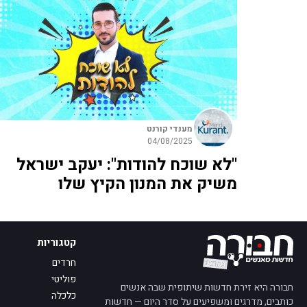
מענדי קורנט
04/08/2025
"לא שוכח להודות": יעקב ישראל
משיק את המנון הקיץ שלו
קטגוריות
חרדים
פוליטי
חבורה היא זירת חדשות שיתופית שבה אנשים
כלכלה
כותבים, מדרגים ומשפיעים על סדר היום — חדשות