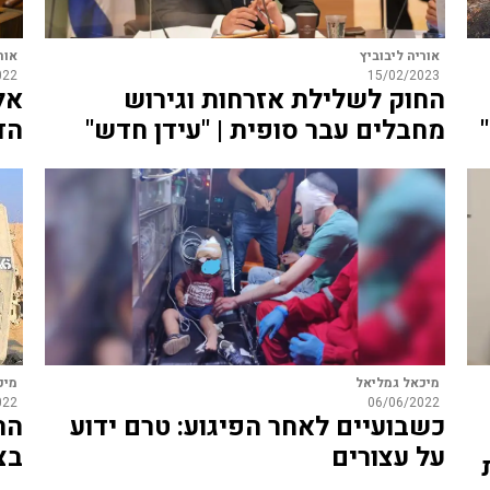
אוריה ליבוביץ
אור
022
15/02/2023
החוק לשלילת אזרחות וגירוש
אל
מחבלים עבר סופית | "עידן חדש"
הד
מיכאל גמליאל
מיכ
022
06/06/2022
כשבועיים לאחר הפיגוע: טרם ידוע
הר
על עצורים
בצ