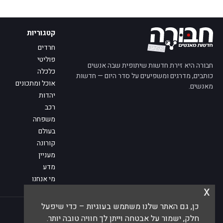
קטגוריות
חרדים
פוליטי
חבורה היא זירת חדשות שיתופית שבה אנשים
כלכלה
כותבים, מדרגים ומשפיעים על סדר היום — חדשות
אוכל ומתכונים
מאנשים.
יהדות
רכב
משפחה
בעולם
קורונה
מעניין
מדע
מי אנחנו
x
פנו אלינו
כן, גם האתר שלנו משתמש בעוגיות – כדי שיפעל
© 2026 חבורה — חדשות מאנשים
חלק, ישמור על אבטחה וייתן לך חוויה טובה יותר.