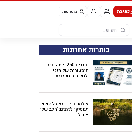
כתיבה
הצטרפות
חיפוש:
כותרות אחרונות
חוגגים 250! • מהדורה
היסטורית של מגזין
'לחלוחית חסידית'
שלמה חיים בסינגל שלא
תפסיקו לזמזם: 'הלב שלי
– שלך'