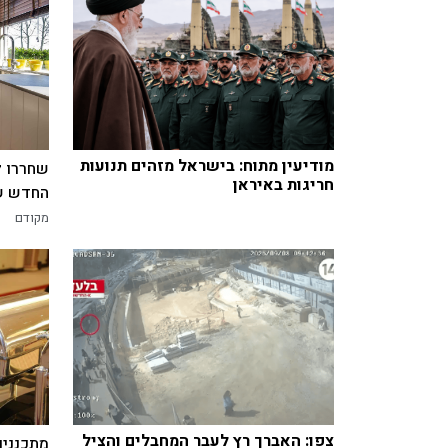
מודיעין מתוח: בישראל מזהים תנועות
שחררו ל
חריגות באיראן
החדש של
מקודם
צפו: האברך רץ לעבר המחבלים והציל
מתכננים