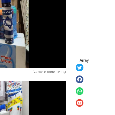
Array
קרדיט: משטרת ישראל