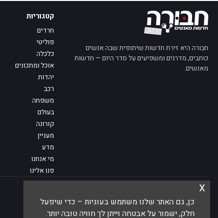
קטגוריות
חרדים
פוליטי
חבורה היא זירת חדשות שיתופית שבה אנשים
כלכלה
כותבים, מדרגים ומשפיעים על סדר היום — חדשות
אוכל ומתכונים
מאנשים.
יהדות
רכב
משפחה
בעולם
קורונה
מעניין
מדע
מי אנחנו
פנו אלינו
x
© 2026 חבורה — חדשות מאנשים
כן, גם האתר שלנו משתמש בעוגיות – כדי שיפעל
חלק, ישמור על אבטחה וייתן לך חוויה טובה יותר.