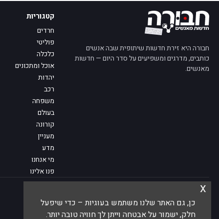
קטגוריות
חרדים
פוליטי
חבורה היא זירת חדשות שיתופית שבה אנשים
כלכלה
כותבים, מדרגים ומשפיעים על סדר היום — חדשות
אוכל ומתכונים
מאנשים.
יהדות
רכב
משפחה
בעולם
קורונה
מעניין
מדע
מי אנחנו
פנו אלינו
x
© 2026 חבורה — חדשות מאנשים
כן, גם האתר שלנו משתמש בעוגיות – כדי שיפעל
חלק, ישמור על אבטחה וייתן לך חוויה טובה יותר.