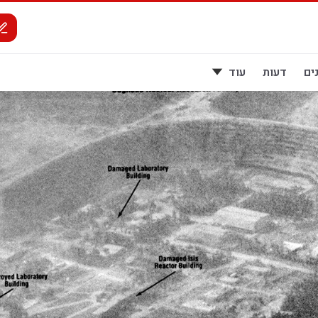
ים
דעות
עוד