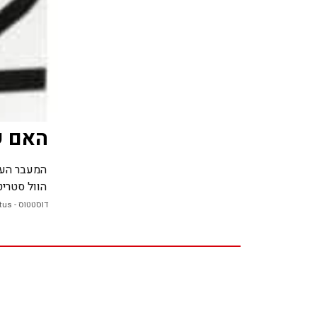
האם ש
המעבר העונ
הוול סטרי
דוסטטוס - DoStatus