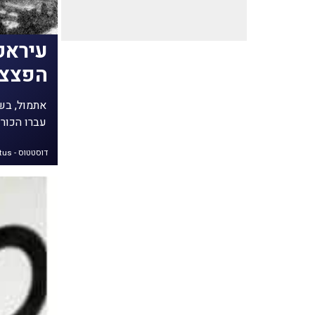
עיראק
הפצצת 
אתמול, בשל
עברו הכור ה
דוסטטוס - DoStatus