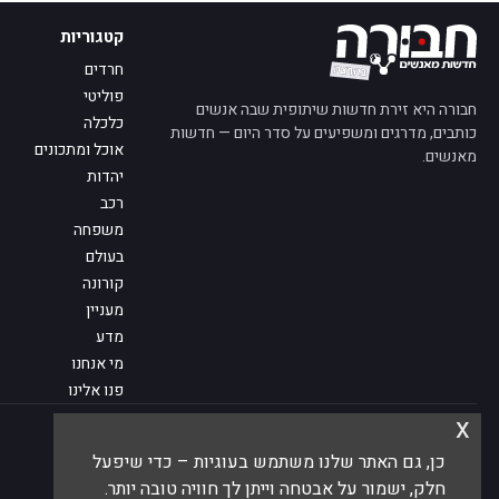
קטגוריות
חרדים
פוליטי
חבורה היא זירת חדשות שיתופית שבה אנשים
כלכלה
כותבים, מדרגים ומשפיעים על סדר היום — חדשות
אוכל ומתכונים
מאנשים.
יהדות
רכב
משפחה
בעולם
קורונה
מעניין
מדע
מי אנחנו
פנו אלינו
x
© 2026 חבורה — חדשות מאנשים
כן, גם האתר שלנו משתמש בעוגיות – כדי שיפעל
חלק, ישמור על אבטחה וייתן לך חוויה טובה יותר.