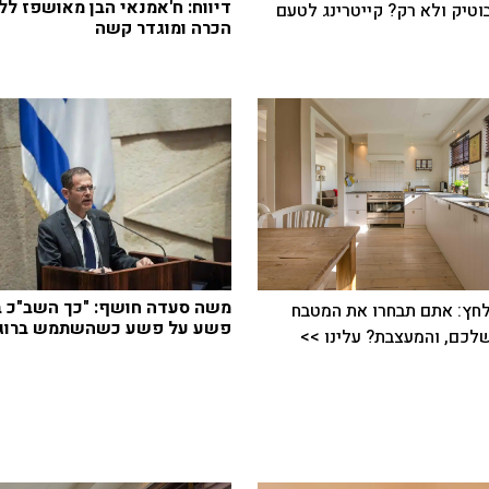
דיווח: ח'אמנאי הבן מאושפז לל
בוטיק ולא רק? קייטרינג לטעם
הכרה ומוגדר קשה
משה סעדה חושף: "כך השב"כ ב
חץ: אתם תבחרו את המטבח
פשע על פשע כשהשתמש ברוגל
כם, והמעצבת? עלינו >>