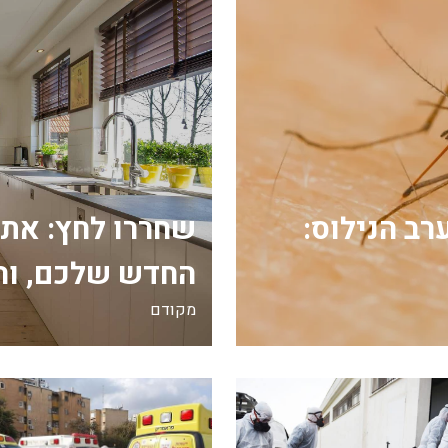
רב הנילוס:
שחררו לחץ: את
החדש שלכם, וה
מקודם