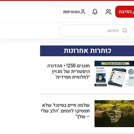
כתיבה
הצטרפות
חיפוש:
כותרות אחרונות
חוגגים 250! • מהדורה
היסטורית של מגזין
'לחלוחית חסידית'
שלמה חיים בסינגל שלא
תפסיקו לזמזם: 'הלב שלי
– שלך'