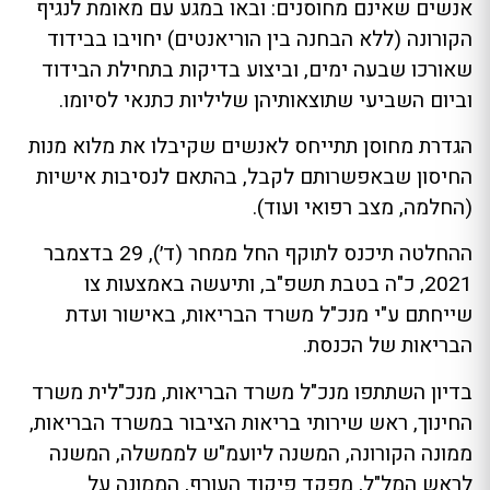
אנשים שאינם מחוסנים: ובאו במגע עם מאומת לנגיף
הקורונה (ללא הבחנה בין הוריאנטים) יחויבו בבידוד
שאורכו שבעה ימים, וביצוע בדיקות בתחילת הבידוד
וביום השביעי שתוצאותיהן שליליות כתנאי לסיומו.
הגדרת מחוסן תתייחס לאנשים שקיבלו את מלוא מנות
החיסון שבאפשרותם לקבל, בהתאם לנסיבות אישיות
(החלמה, מצב רפואי ועוד).
ההחלטה תיכנס לתוקף החל ממחר (ד׳), 29 בדצמבר
2021, כ"ה בטבת תשפ"ב, ותיעשה באמצעות צו
שייחתם ע"י מנכ"ל משרד הבריאות, באישור ועדת
הבריאות של הכנסת.
בדיון השתתפו מנכ"ל משרד הבריאות, מנכ"לית משרד
החינוך, ראש שירותי בריאות הציבור במשרד הבריאות,
ממונה הקורונה, המשנה ליועמ"ש לממשלה, המשנה
לראש המל"ל, מפקד פיקוד העורף, הממונה על