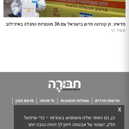
מדאיג: זן קורונה חדש בישראל עם 36 מוטציות התגלה באיכילוב
מאיר זר
חדשות חרדים
שאלות ותשובות
מי אנחנו
פרסם תוכן
x
פנו אלינו
תנאי שימוש
כן, גם האתר שלנו משתמש בעוגיות – כדי שיפעל
כל הזכויות שמורות חבורה - חדשות מאנשים
חלק, ישמור על אבטחה וייתן לך חוויה טובה יותר.