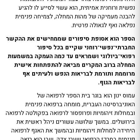
נפשית ורוחנית אמיתית, הוא עשוי לסייע לו להגיע
להבנה מעמיקה של מהות המחלה, לצמיחה פנימית
נפלאה ואף לגאולה פרטית.
הספר הוא אסופת סיפורים שממחישים את ההקשר
החברתי־נפשי־רוחני שקיים בכל סיפור
רפואי־ביולוגי ושמראים עד כמה העמקה במשמעות
המחלה ברוב המקרים מביאה להתפתחות אישית
מרוממת ותורמת לבריאות הנפש ולעיתים אף
לבריאות הגוף.
עמוס ינון הוא בוגר בית הספר לרפואה של
האוניברסיטה העברית, מומחה ברפואה פנימית
ובמחלות זיהומיות ופרופסור לרפואה בפקולטה לרפואה
בירושלים. במשך שלושה עשורים ניהל ראשית את
היחידה למחלות זיהומיות ובהמשך את האגף לרפואה
פנימית במרכז הרפואי שערי צדק, שבו הוא רואה