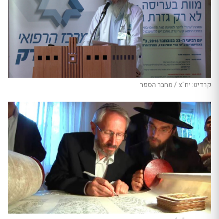
קרדיט: יח"צ / מחבר הספר