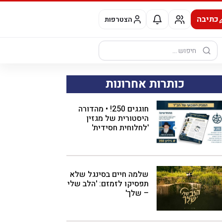
כתיבה
הצטרפות
חיפוש:
כותרות אחרונות
חוגגים 250! • מהדורה
היסטורית של מגזין
'לחלוחית חסידית'
שלמה חיים בסינגל שלא
תפסיקו לזמזם: 'הלב שלי
– שלך'