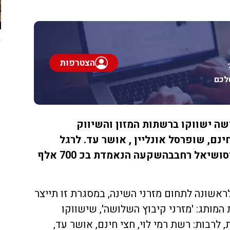
הצטרפות
לכם
שה ישווקו ברשתות המזון והשיווק
 חינם, שופרסל אונליין , אושר עד. לרגל
ההשקה יעלה קמפיין דיגיטל וסושיאל רחבבהשקעה הנאמדת בכ 700 אלף
ראשונה לתחום מזרני השינה, במסגרת זו תייצר
 המותג: 'מזרני קיבוץ השלושה', שישווקו
 לרבות: רשת רמי לוי, חצי חינם, אושר עד,