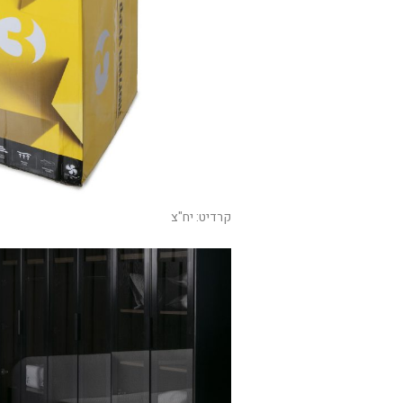
קרדיט: יח"צ