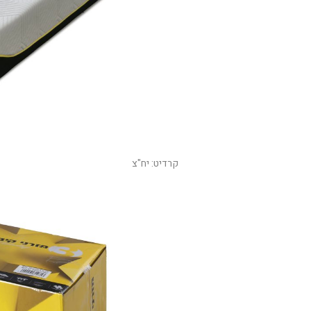
קרדיט: יח"צ