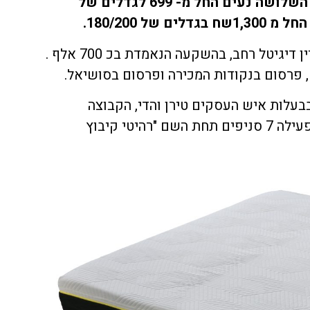
מחירי מזרני הויסקו של קיבוץ השלושה נעים החל מ- 699 לגדלים של
לרגל ההשקה יעלה השבוע קמפיין דיגיטל רחב, בהשקעה הנאמדת בכ 700 אלף .
 פרסום בנקודות המכירה ופרסום בסושיאל.
עלות איש העסקים טירן והדי, הקבוצה
מייצרת ומשווקת ריהוט לבית ומפעילה 7 סניפים תחת השם "רהיטי קיבוץ