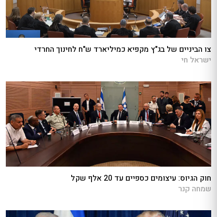
צו הביניים של בג"ץ מקפיא כמיליארד ש"ח לחינוך החרדי
ישראל חי
חוק הגיוס: עיצומים כספיים עד 20 אלף שקל
שמחה קנר