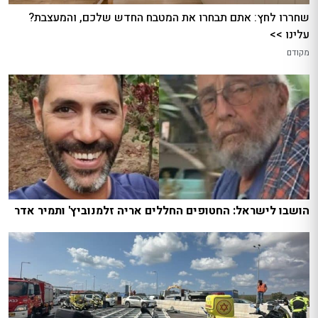
שחררו לחץ: אתם תבחרו את המטבח החדש שלכם, והמעצבת?
עלינו >>
מקודם
הושבו לישראל: החטופים החללים אריה זלמנוביץ' ותמיר אדר