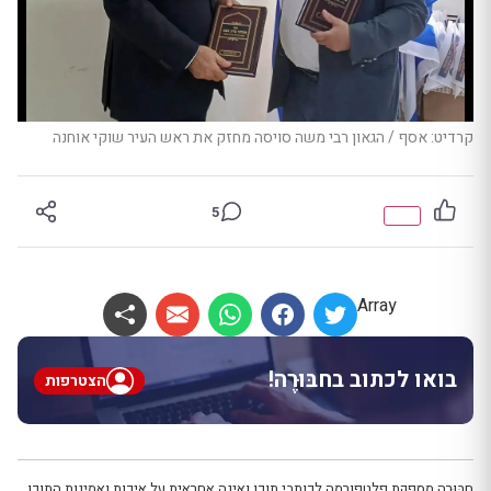
קרדיט: אסף / הגאון רבי משה סויסה מחזק את ראש העיר שוקי אוחנה
5
Array
בואו לכתוב בחבּוּרֶה!
הצטרפות
חבּוּרֶה מספקת פלטפורמה לכותבי תוכן ואינה אחראית על איכות ואמינות התוכן