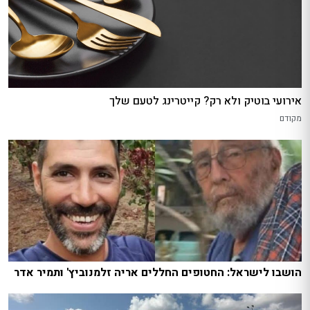
אירועי בוטיק ולא רק? קייטרינג לטעם שלך
מקודם
הושבו לישראל: החטופים החללים אריה זלמנוביץ' ותמיר אדר