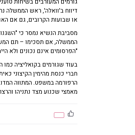
גורמים המעורבים בשיחות טועני
דיווח ב'וואלה', ראש הממשלה נ
או שבועות הקרובים, גם אם האו
מסביבת הנשיא נמסר כי "השגנו
הממשלה, אם תסכימו – תם המשבר
"הפרסומים אינם נכונים ולא היי
בעוד שגורמים בקואליציה כמו הצ
חברי כנסת מהימין הקיצוני כאית
הרפורמה במשפט. המתווה המדובר
מאמצי שכנוע מצד נתניהו והרצו