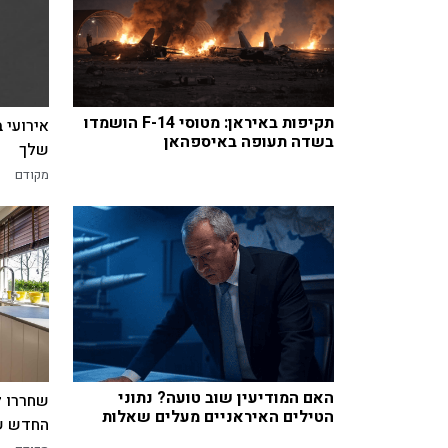
תקיפות באיראן: מטוסי F-14 הושמדו
אירועי 
בשדה תעופה באיספהאן
שלך
מקודם
האם המודיעין שוב טועה? נתוני
שחררו ל
הטילים האיראניים מעלים שאלות
החדש של