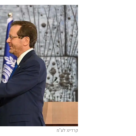
קרדיט: לע"מ