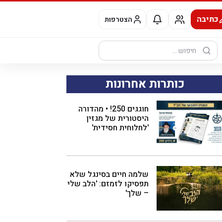
כתיבה
הצטרפות
חיפוש:
כותרות אחרונות
חוגגים 250! • מהדורה
היסטורית של מגזין
'לחלוחית חסידית'
שלמה חיים בסינגל שלא
תפסיקו לזמזם: 'הלב שלי
– שלך'