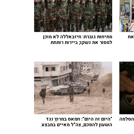
את
מתיחות גוברת: חיזבאללה לא מוכן
למסור את נשקו; ביירות רותחת
להסלמה
"היום זה היום": חמאס במרוץ נגד
השעון להסכם, צה"ל מאיים במבצע