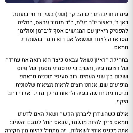
עימות חריג התרחש הבוקר (שני) בשידור חי בתחנת
כאן ב׳, כאשר יו״ר רע״מ, ח״כ מנסור עבאס, החליט
להפסיק ריאיון עם המגישים אסף ליברמן וסולימן
מסוואדה לאחר שנשאל אם הוא תומך בהשמדת
חמאס.
בתחילת הראיון נשאל עבאס כיצד הוא רואה את עתידה
של רצועת עזה, והשיב כי פרסמתי מסמך של פיוס
ושלום בין שני העמים. רוב סעיפי תוכנית טראמפ
מופיעים שם. אנחנו רוצים לראות מציאות שלטונית
וביטחונית חדשה בעזה ולראות מהלך מדיני אזורי רחב
היקף.
אולם כשהשדרן ליברמן הקשה ושאל האם לדעתו
חמאס צריך להיות מושמד, עבאס החל לגמגם והשיב:
אתה מכניס אותי לשאלות… זה מתחיל להיות מין חקירה