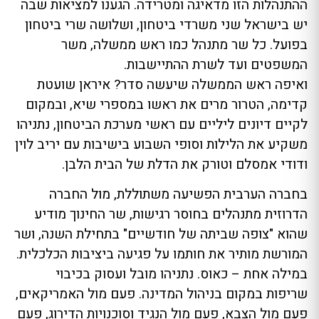
ההתנהלות הזו מדאיגה ומטרידה. הגענו למציאות שבה
יש בישראל שני משרדי ביטחון, ושלושה שרי ביטחון
בפועל. כל שר מתנהל כמו ראש ממשלה, משר
המשפטים ועד לשרת ההתיישבות.
ואיפה ראש הממשלה שיעשה סדר? איראן שועטת
קדימה, הטרור מרים את ראשו במספרי שיא, ובמקום
לקיים דיונים ליליים עם ראשי מערכת הביטחון, נתניהו
משקיע את הלילות וסופי השבוע בישיבות עם יריב לוין
ודודי אמסלם וטורק את הדלת של הבית הלבן.
בחברה הערבית הפשיעה משתוללת, מול החברה
הדרוזית מתנהלים בחוסר רגישות, שר החינוך מודיע
שהוא "צופה שביתה של חודשיים" בתחילת השנה, ושר
המורשת מותיר את חותמו על פגיעה ביציבות הכלכלית.
במילה אחת – כאוס. נתניהו מובל ועסוק בכיבוי
שריפות במקום בניהול המדינה. פעם מול האמריקאים,
פעם מול הצבא, פעם מול הנגיד וסוכנויות הדירוג, פעם