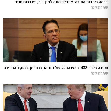
דרמה ביהדות התורה: אייכלר מונה לסגן שר, פינדרוס חוזר
שמחה קנר
חקירה בלהב 433: ראש הסגל של נתניהו, ברוורמן, במוקד החקירה
שמחה קנר