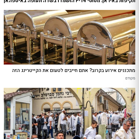
תקיפות באיראן: מטוסי F-14 הושמדו בשדה תעופה באיספהאן
מתכננים אירוע בקרוב? אתם חייבים לטעום את הקייטרינג הזה
מקודם