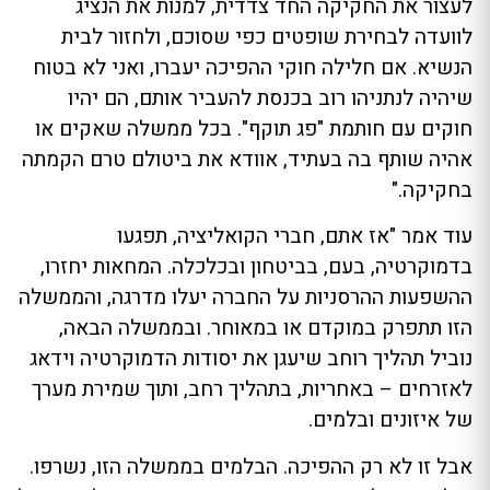
לעצור את החקיקה החד צדדית, למנות את הנציג
לוועדה לבחירת שופטים כפי שסוכם, ולחזור לבית
הנשיא. אם חלילה חוקי ההפיכה יעברו, ואני לא בטוח
שיהיה לנתניהו רוב בכנסת להעביר אותם, הם יהיו
חוקים עם חותמת "פג תוקף". בכל ממשלה שאקים או
אהיה שותף בה בעתיד, אוודא את ביטולם טרם הקמתה
בחקיקה."
עוד אמר "אז אתם, חברי הקואליציה, תפגעו
בדמוקרטיה, בעם, בביטחון ובכלכלה. המחאות יחזרו,
ההשפעות ההרסניות על החברה יעלו מדרגה, והממשלה
הזו תתפרק במוקדם או במאוחר. ובממשלה הבאה,
נוביל תהליך רוחב שיעגן את יסודות הדמוקרטיה וידאג
לאזרחים – באחריות, בתהליך רחב, ותוך שמירת מערך
של איזונים ובלמים.
אבל זו לא רק ההפיכה. הבלמים בממשלה הזו, נשרפו.