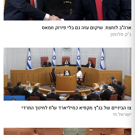
ארה"ב לוחצת: שיקום עזה גם בלי פירוק חמאס
ג'ק סלומון
צו הביניים של בג"ץ מקפיא כמיליארד ש"ח לחינוך החרדי
ישראל חי