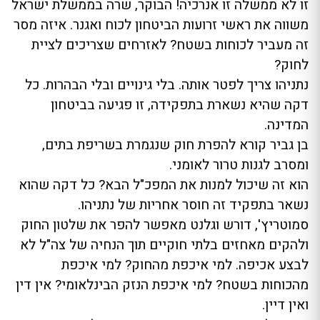
זו לא ממשלה זו אנרכיה! הבוקר, שרה בממשלת ישראל
משווה את ראשי זרועות הביטחון לכוח ואגנר. איזה מסר
זה מעביר לכוחות בשטח? לאזרחים שצריכים לציית
לחוק?
נתניהו צריך לפטר אותה. בלי גינויים ובלי הבהרות. כל
דקה שהיא נשארת בתפקידה, זו פגיעה בביטחון
המדינה.
בן גביר קורא להפרת חוק שנגמרת בשריפת בתים,
ומסרב לגנות טרור לאומני.
הוא זה שיכול למנות את המפכ"ל הבא? כל דקה שהוא
נשאר בתפקיד זה חוסר אחריות של נתניהו.
סמוטריץ', דורש וגלנט מאפשר להפר את שלטון החוק
ולהקים מאחזים בלתי חוקיים תוך הנחיה של צה"ל לא
לבצע אכיפה. למי איכפת מהחוק? למי איכפת
מהכוחות בשטח? למי איכפת הנזק הבינלאומי? אין דין
ואין דיין.