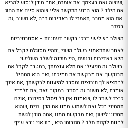
,ועושה זאת בעצמך. את אומרת, אתה מוכן לנסוע להביא
את הילד ? הוא הרגע התקשר אליי שהוא סיים את החוג
.אם הוא מסרב ,תאמרי לו באדיבות רבה ,לא חשוב ,זה
בסדר .
השלב השלישי דרכי בקשה דעתניות – אסטרטיביות
לאחר שתתאמני בשלב השני ,ותהיי מסוגלת לקבל את
הלא באדיבות ובנועם ,היי מוכנה לשלב השלישי
.בשלב זה תפעילי את מלא עוצמתך ,במטרה לקבל את
מבוקשך .את מבקשת את תמיכתו ,ואם הוא מתחיל
להמציא לך תירוצים ומסרב להיענות לבקשתך ,את אינך
אומרת ,לא חשוב זה בסדר .במקום זאת ,את תלמדי
כיצד לשדר לו ,שאמנם אין כל פסול בסירובו ,אולם
תמתיני בכל זאת לשמוע ממנו את הכן . נניח ,שהוא
מתכונן לישון ,ואת מבקשת ממנו ,אתה מוכן לגשת
לחנות לקנות חלב ? תגובותו היא , הוו אני נורא עייף