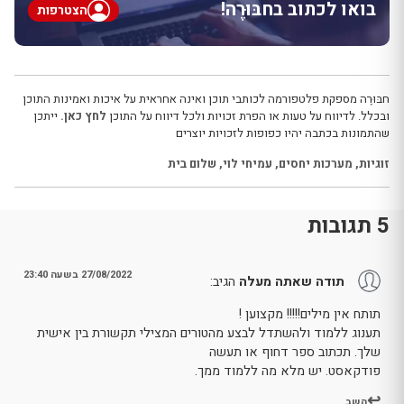
בואו לכתוב בחבּוּרֶה!
הצטרפות
חבּוּרֶה מספקת פלטפורמה לכותבי תוכן ואינה אחראית על איכות ואמינות התוכן
ובכלל. לדיווח על טעות או הפרת זכויות ולכל דיווח על התוכן
לחץ כאן.
ייתכן
שהתמונות בכתבה יהיו כפופות לזכויות יוצרים
זוגיות
,
מערכות יחסים
,
עמיחי לוי
,
שלום בית
5 תגובות
27/08/2022 בשעה 23:40
תודה שאתה מעלה
הגיב:
תותח אין מילים!!!!! מקצוען !
תענוג ללמוד ולהשתדל לבצע מהטורים המצילי תקשורת בין אישית
שלך. תכתוב ספר דחוף או תעשה
פודקאסט. יש מלא מה ללמוד ממך.
השב