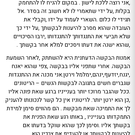
,אני רוצה ללכת לישון . במקום להניח לו להתחמק
בקלות ,על ידי שתאמרי לו לא חשוב זה בסדר .אל
תגידי לו כלום .השארי לעמוד על ידו ,וקבלי את
העובדה שהוא מסרב להיענות לבקשתך ,על ידי כך
שלא תביעי את התנגדותך להתנגדותו ,ירבו הסיכויים
,שהוא ישנה את דעתו ויסכים למלא אחר בקשתך .
אמנות הבקשה הדעתנית היא להשתתק ,לאחר השמעת
הבקשה. אחרי שתפני אליו בבקשה ,צפי שהוא יאנח
,יגנח,יזדעף,ינהם,ימלמל וירטן.אני מכנה את ההתנגדות
שגברים חשים בתגובה לבקשות הנשים – הריטונים
.ככל שהגבר מרוכז יותר בענייניו ברגע שאת פונה אליו
,כן הוא ירטן יותר. לריטוניו אין כל קשר לנכונותו להעניק
לך את התמיכה שאת מבקשת . הם מהווים סימן למידת
התמקדותו בענייניו , באותו רגע שאת הפנית את
בקשתך אליו .וסימן לכך שהוא שוקל בדעתו אם
להיענות לבקשתך או להעדיף את צרכיו הוא .