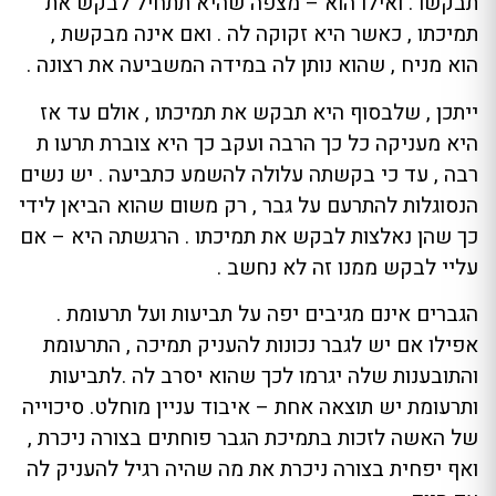
תבקשו . ואילו הוא – מצפה שהיא תתחיל לבקש את
תמיכתו , כאשר היא זקוקה לה . ואם אינה מבקשת ,
הוא מניח , שהוא נותן לה במידה המשביעה את רצונה .
ייתכן , שלבסוף היא תבקש את תמיכתו , אולם עד אז
היא מעניקה כל כך הרבה ועקב כך היא צוברת תרעו ת
רבה , עד כי בקשתה עלולה להשמע כתביעה . יש נשים
הנסוגלות להתרעם על גבר , רק משום שהוא הביאן לידי
כך שהן נאלצות לבקש את תמיכתו . הרגשתה היא – אם
עליי לבקש ממנו זה לא נחשב .
הגברים אינם מגיבים יפה על תביעות ועל תרעומת .
אפילו אם יש לגבר נכונות להעניק תמיכה , התרעומת
והתובענות שלה יגרמו לכך שהוא יסרב לה .לתביעות
ותרעומת יש תוצאה אחת – איבוד עניין מוחלט. סיכוייה
של האשה לזכות בתמיכת הגבר פוחתים בצורה ניכרת ,
ואף יפחית בצורה ניכרת את מה שהיה רגיל להעניק לה