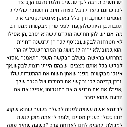
יש חשיבות רבה לכך שנשים תלמדנה גם הן,כיצד
לבקש וגם כיצד לקבל בצורה חיובית תשובה שלילית
.הנשים חשות,בדרך כלל באופן אינסטינקטיבי את
תגובות בן הזוג שלהן,עוד לפני שהן מבקשות ממנו דבר
מה .אם יש להן תחושה מוקדמת שהוא יסרב ,הן אפילו
לא תטרחנה לבקש,ובנוסף לכך הן תרגשנה דחויות
.הוא,כמובן,לא יהיה לו מושג מן המתרחש.כל זה הרי
מתרחש בראשה .בשלב הבקשה השני ,התאמנה ,אפוא
לבקש בכל אותם מצבים ,שבהם הייתן רוצות לבקש,אך
אינכן מבקשות ,מפני שאתן חשות את ההתנגדות שלו
.ובכן,קדימה לכי ובקשי את תמיכתו של הגבר שלך
,אפילו אם את מרגישה את התנגדותו ,אפילו אם את
יודעת שהוא יסרב .
לדוגמא אשה עשויה לפנות לבעלה בשעה שהוא שקוע
רובו ככולו בעניין מסוים ,ולומר לו אתה מוכן לגשת
למכולת ולהביא לחם לארוחת ערב ?בשעה שהיא פונה