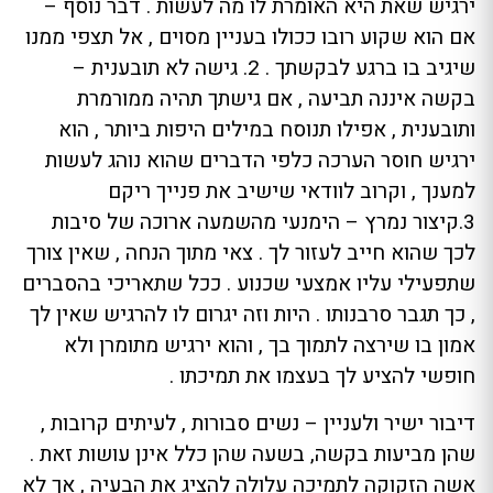
ירגיש שאת היא האומרת לו מה לעשות . דבר נוסף –
אם הוא שקוע רובו ככולו בעניין מסוים , אל תצפי ממנו
שיגיב בו ברגע לבקשתך . 2. גישה לא תובענית –
בקשה איננה תביעה , אם גישתך תהיה ממורמרת
ותובענית , אפילו תנוסח במילים היפות ביותר , הוא
ירגיש חוסר הערכה כלפי הדברים שהוא נוהג לעשות
למענך , וקרוב לוודאי שישיב את פנייך ריקם
3.קיצור נמרץ – הימנעי מהשמעה ארוכה של סיבות
לכך שהוא חייב לעזור לך . צאי מתוך הנחה , שאין צורך
שתפעילי עליו אמצעי שכנוע . ככל שתאריכי בהסברים
, כך תגבר סרבנותו . היות וזה יגרום לו להרגיש שאין לך
אמון בו שירצה לתמוך בך , והוא ירגיש מתומרן ולא
חופשי להציע לך בעצמו את תמיכתו .
דיבור ישיר ולעניין – נשים סבורות , לעיתים קרובות ,
שהן מביעות בקשה, בשעה שהן כלל אינן עושות זאת .
אשה הזקוקה לתמיכה עלולה להציג את הבעיה , אך לא