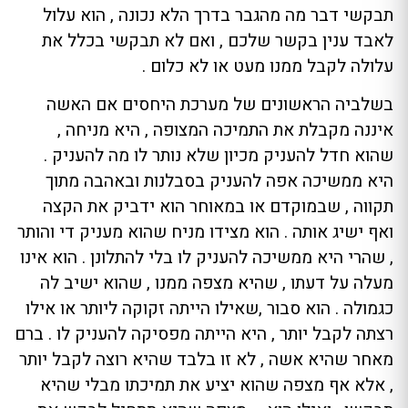
תבקשי דבר מה מהגבר בדרך הלא נכונה , הוא עלול
לאבד ענין בקשר שלכם , ואם לא תבקשי בכלל את
עלולה לקבל ממנו מעט או לא כלום .
בשלביה הראשונים של מערכת היחסים אם האשה
איננה מקבלת את התמיכה המצופה , היא מניחה ,
שהוא חדל להעניק מכיון שלא נותר לו מה להעניק .
היא ממשיכה אפה להעניק בסבלנות ובאהבה מתוך
תקווה , שבמוקדם או במאוחר הוא ידביק את הקצה
ואף ישיג אותה . הוא מצידו מניח שהוא מעניק די והותר
, שהרי היא ממשיכה להעניק לו בלי להתלונן . הוא אינו
מעלה על דעתו , שהיא מצפה ממנו , שהוא ישיב לה
כגמולה . הוא סבור ,שאילו הייתה זקוקה ליותר או אילו
רצתה לקבל יותר , היא הייתה מפסיקה להעניק לו . ברם
מאחר שהיא אשה , לא זו בלבד שהיא רוצה לקבל יותר
, אלא אף מצפה שהוא יציע את תמיכתו מבלי שהיא