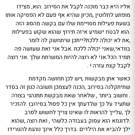
אליו היא כבר מוכנה לקבל את הסירוב .הוא, מצידו
מופתע לחלוטין ,מכיון שהיא אף פעם לא הפסיקה אותו
בשעת פעילות מסויימת שלו עם בקשה מהסוג הזה
.הוא לבטח ישמיע איזה תירוץ שהוא שקוע בפעילות
,את לא יכולה ללכת?ייתכן שיתחשק לה לומר
בוודאי,שאני יכולה ללכת .אבל אני זאת שעושה פה
תמיד הכל.אני לא רוצה להיות המשרתת שלך .אני רוצה
לקבל קצת עזרה ! .
כאשר אתן מבקשות ,ויש לכן תחושה מקדמת
שתיתקלנה בסירוב ,הכנה לעצמכן תשובה כגון זה בסדר
. וחשוב ביותר , שלאחר שאת מבקשת תתנהגי בצורה
שתעיד על כך שלדעתך אין כל פסול בסירובו .להזכיר
לך ,עלייך להראות לו שאינו צריך לחשוש לסרב
.לדוגמא הוא עסוק בעבודה כלשהי , ואת רוצה ,שהוא
ילך להביא את הילדים .בדרך כלל אינך נוהגת להטרידו