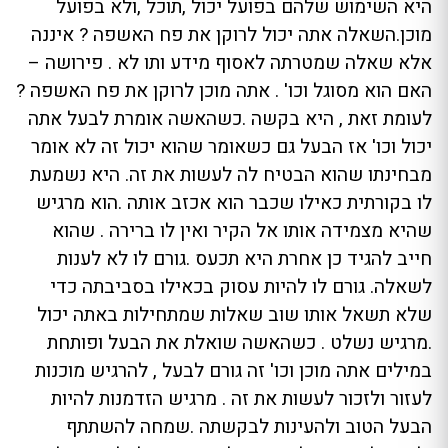
היא השימוש שלהם בפועל יכול ,תוכל ,ולא בפועל
מוכן.השאלה אתה יכול לרוקן את פח האשפה ? איננה
אלא שאלה שמטרתה לאסוף מידע ותו לא . פירושה –
האם הוא מסוגל וכו' . אתה מוכן לרוקן את פח האשפה ?
לעומת זאת , היא בקשה .כשהאשה אומרת לבעל אתה
יכול וכו' אז הבעל גם כשאומר שהוא יכול זה לא אומר
מבחינתו שהוא הבטיח לה לעשות את זה. היא נשמעת
לו בקורתית כאילו שכבר הוא אכזב אותה .הוא מרגיש
שהיא מצמידה אותו אל הקיר ואין לו ברירה . שהוא
חייב להגיד כן אחרת היא תכעס .גורם לו לא לענות
לשאלה. גורם לו להיות עסוק בכאילו בסביבתה כדי
שלא תשאל אותו שוב שאלות שמתחילות באתה יכול
.מרגיש נשלט . כשהאשה שואלת את הבעל ופותחת
במילים אתה מוכן וכו' זה גורם לבעל , להרגיש מוכנות
לעזור ולזכור לעשות את זה . מרגיש הזדמנות להיות
הבעל הטוב ולהעינות לבקשתה .שמחה להשתתף