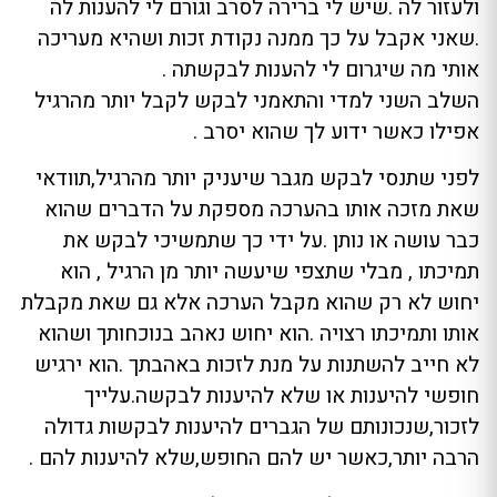
ולעזור לה .שיש לי ברירה לסרב וגורם לי להענות לה
.שאני אקבל על כך ממנה נקודת זכות ושהיא מעריכה
אותי מה שיגרום לי להענות לבקשתה .
השלב השני למדי והתאמני לבקש לקבל יותר מהרגיל
אפילו כאשר ידוע לך שהוא יסרב .
לפני שתנסי לבקש מגבר שיעניק יותר מהרגיל,תוודאי
שאת מזכה אותו בהערכה מספקת על הדברים שהוא
כבר עושה או נותן .על ידי כך שתמשיכי לבקש את
תמיכתו , מבלי שתצפי שיעשה יותר מן הרגיל , הוא
יחוש לא רק שהוא מקבל הערכה אלא גם שאת מקבלת
אותו ותמיכתו רצויה .הוא יחוש נאהב בנוכחותך ושהוא
לא חייב להשתנות על מנת לזכות באהבתך .הוא ירגיש
חופשי להיענות או שלא להיענות לבקשה.עלייך
לזכור,שנכונותם של הגברים להיענות לבקשות גדולה
הרבה יותר,כאשר יש להם החופש,שלא להיענות להם .