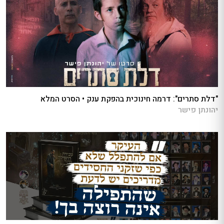
"דלת סתרים": דרמה חינוכית בהפקת ענק • הסרט המלא
יהונתן פישר