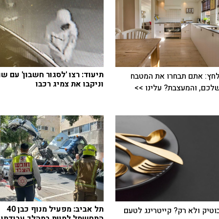
תיעוד: רצו 'לסגור חשבון' עם שו
חץ: אתם תבחרו את המטבח
וניקבו את צמיג רכבו
כם, והמעצבת? עלינו >>
תל אביב: מפעיל מנוף כבן 40
בוטיק ולא רק? קייטרינג לטעם
התחשמל למוות במהלך עבודתו