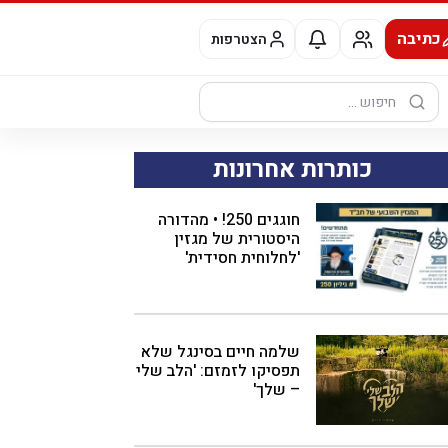
כתיבה
הצטרפות
חיפוש:
כותרות אחרונות
חוגגים 250! • מהדורה
היסטורית של מגזין
'לחלוחית חסידית'
שלמה חיים בסינגל שלא
תפסיקו לזמזם: 'הלב שלי
– שלך'