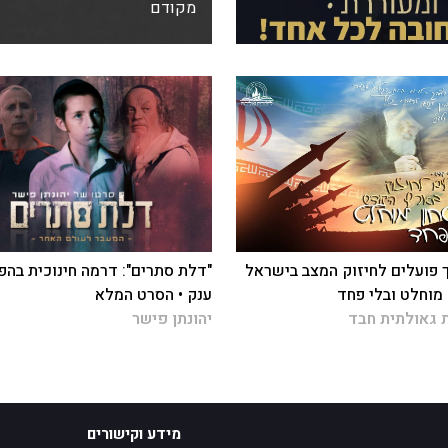
מקודם
ך פועלים לחיזוק המצב בישראל
"דלת סתרים": דרמה חינוכית בהפ
 מוחלט ובלי פחד
ענק • הסרט המלא
 גאולתית חבד
יהונתן פישר
מידע וקישורים