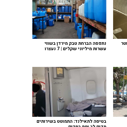
טר
נתפסה הברחת טבק מירדן בשווי
עשרות מיליוני שקלים | 7 נעצרו
בטיסה לתאילנד: התמוטט בשירותים
מדום לב ומת במקום