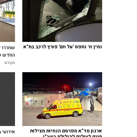
נתין זר נתפס 'על חם' פורץ לרכב בת"א
שחררו ל
החדש של
מקודם
ארגון מד"א מפרסם הנחיות מצילות
אירועי 
חיים לעולים להילולת רשב"י