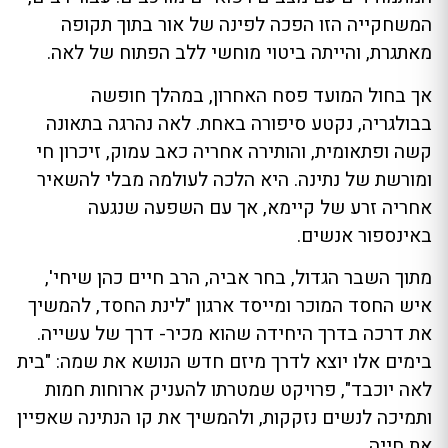
המשחקייה הזו הפכה לפינה של אור בתוך תקופה
מאתגרת, והייתה ביטוי מוחשי ללב הפתוח של לאה.
אך בחול המועד פסח האחרון, במהלך חופשה
בבולגריה, נקטע סיפורה באחת. לאה נהרגה בתאונה
קשה ופתאומית, והותירה אחריה כאב עמוק, זיכרון חי
ומורשת של נתינה. היא הלכה לעולמה מבלי להשאיר
אחריה זרע של קיימא, אך עם השפעה שנגעה
באינספור אנשים.
מתוך השבר הגדול, בחר אביה, הרב חיים כהן שיחי',
איש החסד המוכר ומייסד ארגון "לינת החסד, להמשיך
את דרכה בדרך היחידה שהוא מכיר- דרך של עשייה.
בימים אלו יוצא לדרך מיזם חדש הנושא את שמה: "בית
לאה יוכבד", פרויקט שמטרתו להעניק ארוחות חמות
ותמיכה לנשים נזקקות, ולהמשיך את קו הנתינה שאפיין
את חייה.