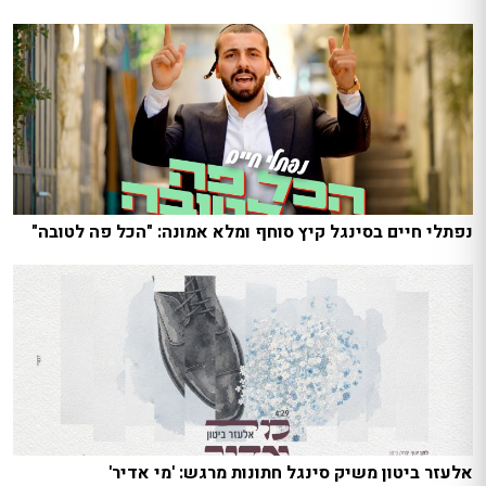
נפתלי חיים בסינגל קיץ סוחף ומלא אמונה: "הכל פה לטובה"
אלעזר ביטון משיק סינגל חתונות מרגש: 'מי אדיר'