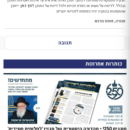
חבּוּרֶה מספקת פלטפורמה לכותבי תוכן ואינה אחראית על איכות ואמינות התוכן
ובכלל. לדיווח על טעות או הפרת זכויות ולכל דיווח על התוכן
לחץ כאן.
ייתכן
שהתמונות בכתבה יהיו כפופות לזכויות יוצרים
חבורה
,
פוסט מרגש
תגובה
כותרות אחרונות
חוגגים 250! • מהדורה היסטורית של מגזין 'לחלוחית חסידית'