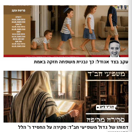
עקב בצד אגודל: כך נבנית משפחה חזקה באמת
דמותו של גדול משפיעי חב"ד: סקירה על החסיד ר' הלל