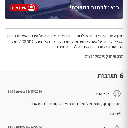
בואו לכתוב בחבּוּרֶה!
הצטרפות
חבּוּרֶה מספקת פלטפורמה לכותבי תוכן ואינה אחראית על איכות ואמינות התוכן
ובכלל. לדיווח על טעות או הפרת זכויות ולכל דיווח על התוכן
לחץ כאן.
ייתכן
שהתמונות בכתבה יהיו כפופות לזכויות יוצרים
הרב חיים קנייבסקי זצ"ל
6 תגובות
02/05/2024 בשעה 11:03
יוני
הגיב:
מטורףףףף, שיתפלל עלינו מלמעלה זקוקים לזה מאוד
השב
05/03/2023 בשעה 14:32