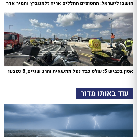
הושבו לישראל: החטופים החללים אריה זלמנוביץ' ותמיר אדר
אסון בכביש 5: שלט כבד נפל ממשאית והרג שניים, 8 נפצעו
עוד באותו מדור