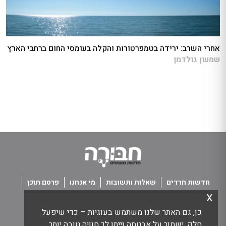
אחרי השרב: ירידה בטמפרטורות והקלה בעומסי החום ברחבי הארץ
שמעון גולדמן
חדשות חרדים
שאלות ותשובות
מי אנחנו
פרסם תוכן
x
פנו אלינו
תנאי שימוש
כן, גם האתר שלנו משתמש בעוגיות – כדי שיפעל
כל הזכויות שמורות חבורה - חדשות מאנשים
חלק, ישמור על אבטחה וייתן לך חוויה טובה יותר.