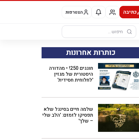
כתיבה
הצטרפות
חיפוש:
כותרות אחרונות
חוגגים 250! • מהדורה
היסטורית של מגזין
'לחלוחית חסידית'
שלמה חיים בסינגל שלא
תפסיקו לזמזם: 'הלב שלי
– שלך'