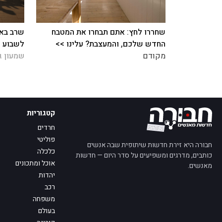
שחררו לחץ: אתם תבחרו את המטבח
שרב באמ
החדש שלכם, והמעצבת? עלינו >>
לשבוע ה
מקודם
שמעון ג
קטגוריות
חרדים
פוליטי
חבורה היא זירת חדשות שיתופית שבה אנשים
כלכלה
כותבים, מדרגים ומשפיעים על סדר היום — חדשות
אוכל ומתכונים
מאנשים.
יהדות
רכב
משפחה
בעולם