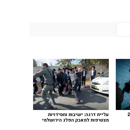
 ישראלי בן 25
עליית דרגה: ישיבות וחסידויות
מצטרפות למאבק הפלג הירושלמי