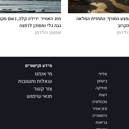
צע החורף: התחזית המלאה
מזג האוויר: ירידה קלה, גשם מקומ
קרוב
גבה גלי ומסוכן לרחצה
ולדמן
שמעון גולדמן
מידע וקישורים
מי אנחנו
פלילי
שאלות ותשובות
ביטחון
מוזיקה
צור קשר
דעות
תנאי שימוש
טכנולוגיה
מזג אוויר
היסטוריה
בריאות