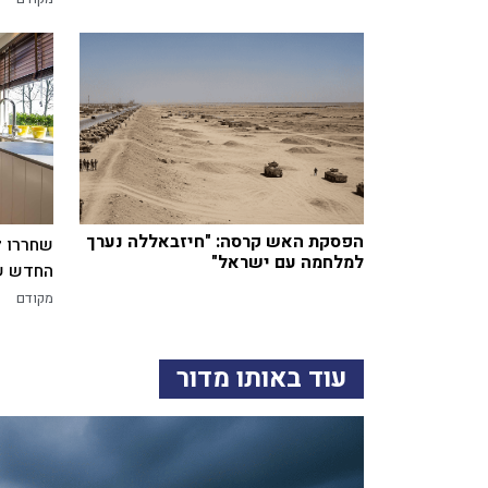
הפסקת האש קרסה: "חיזבאללה נערך
שחררו ל
למלחמה עם ישראל"
החדש של
מקודם
עוד באותו מדור