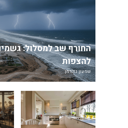
החורף שב למסלול: גשמים
להצפות
שמעון גולדמן