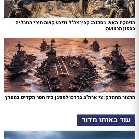
הפסקת האש בסכנה: קצין צה"ל נפצע קשה מירי מחבלים
בצפון הרצועה
המצור מתהדק: צי ארה"ב בדרכו למפגן כוח חסר תקדים במפרץ
עוד באותו מדור