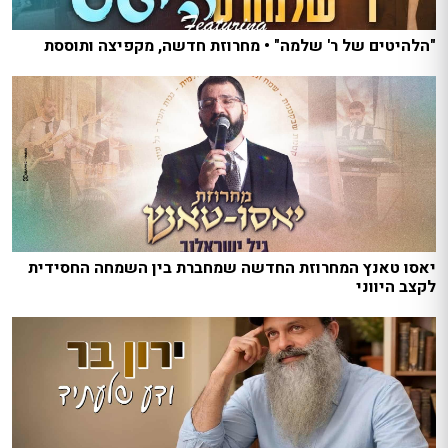
"הלהיטים של ר' שלמה" • מחרוזת חדשה, מקפיצה ותוססת
יאסו טאנץ המחרוזת החדשה שמחברת בין השמחה החסידית
לקצב היווני