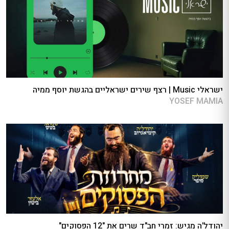
ישראלי Music | רצף שירים ישראליים בהגשת יוסף ממיה
YOSEF MAMIA
יהודל'ה מגיש: זמרי חב"ד שרים את "12 הפסוקים"