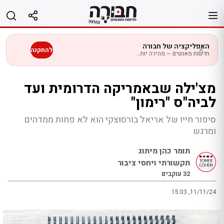
לג
תוכן
האפליקציה של חבורה
להתקנה
חדשות מאנשים — מהירה יותר בנייד
מצ'ילה שבאמריקה הדרומית ועד
לביה"ס "רימון"
סיפור חייו של אריאל בוֹרסוּצקי הוא לא פחות ממדהים
ומרגש
תומר כהן מיתוג
תקשורתי ויחסי ציבור
32
עוקבים
15:03 ,11/11/24