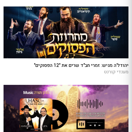
יהודל'ה מגיש: זמרי חב"ד שרים את "12 הפסוקים"
מענדי קורנט