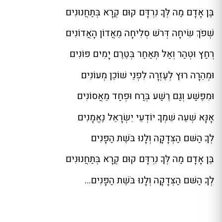
בֶּן אָדָם מַה לְּךָ נִרְדָּם קוּם קְרָא בְּתַחֲנוּנִים
שְׁפֹךְ שִׂיחָה דְּרֹשׁ סְלִיחָה מֵאֲדוֹן הָאֲדוֹנִים
רְחַץ וּטְהַר וְאַל תְּאַחַר בְּטֶרֶם יָמִים פּוֹנִים
וּמְהֵרָה רוּץ לְעֶזְרָה לִפְנֵי שׁוֹכֵן מְעוֹנִים
וּמִפֶּשַׁע וְגַם רֶשַׁע בְּרַח וּפְחַד מֵאֲסוֹנִים
אָנָּא שְׁעֵה שִׁמְךָ יוֹדְעֵי יִשְׂרָאֵל נֶאֱמָנִים
לְךָ הַשּׁם הַצְּדָקָה וְלָנוּ בֹּשֶׁת הַפָּנִים
בֶּן אָדָם מַה לְּךָ נִרְדָּם קוּם קְרָא בְּתַחֲנוּנִים
לְךָ הַשּׁם הַצְּדָקָה וְלָנוּ בֹּשֶׁת הַפָּנִים…