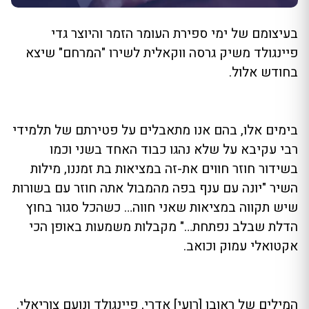
בעיצומם של ימי ספירת העומר הזמר והיוצר גדי
פיינגולד משיק גרסה ווקאלית לשירו "המרחם" שיצא
בחודש אלול.
בימים אלו, בהם אנו מתאבלים על פטירתם של תלמידי
רבי עקיבא על שלא נהגו כבוד האחד בשני וכמו
בשידור חוזר חווים את-זה במציאות בת זמננו, מילות
השיר "יונה עם ענף בפה מהמבול אתה חוזר עם בשורות
שיש תקווה במציאות שאני חווה… כשהכל סגור בחוץ
הדלת שבלב נפתחת…" מקבלות משמעות באופן הכי
אקטואלי עמוק וכואב.
המילים של ראובן [רועי] אדרי, פיינגולד ונועם צוריאלי.