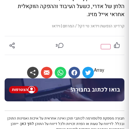
הלחן של אדרי, כשעל העיבוד וההפקה הווקאלית
אחראי אייל מזיג.
קרדיט: הנפשת וידאו: נוי דקל / המרחם | וידאו
3
Array
בואו לכתוב בחבּוּרֶה!
הצטרפות
חבּוּרֶה מספקת פלטפורמה לכותבי תוכן ואינה אחראית על איכות ואמינות התוכן
ובכלל. לדיווח על טעות או הפרת זכויות ולכל דיווח על התוכן
לחץ כאן.
ייתכן