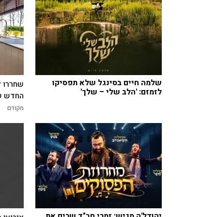
שלמה חיים בסינגל שלא תפסיקו
שחררו ל
לזמזם: 'הלב שלי – שלך'
החדש של
מקודם
יהודל'ה מגיש: זמרי חב"ד שרים את