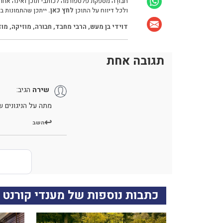
חבּוּרֶה מספקת פלטפורמה לכותבי תוכן ואינה אחרא
ולכל דיווח על התוכן
לחץ כאן.
ייתכן שהתמונות בכ
דוידי בן מעש
,
הרבי מחבד
,
חבורה
,
מוזיקה
,
מוז
תגובה אחת
שירה
הגיב:
מתה על הניגונים 
השב
כתבות נוספות של מענדי קורנט