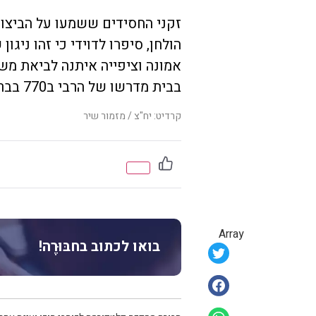
הולחן, סיפרו לדוידי כי זהו ניג
אמונה וציפייה איתנה לביאת משי
בבית מדרשו של הרבי ב770 בברוקלין ניו יורק.
קרדיט: יח"צ / מזמור שיר
Array
בואו לכתוב בחבּוּרֶה!