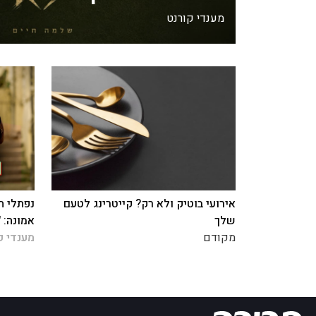
מענדי קורנט
אירועי בוטיק ולא רק? קייטרינג לטעם
נפתלי ח
שלך
אמונה: 
מקודם
מענדי ק