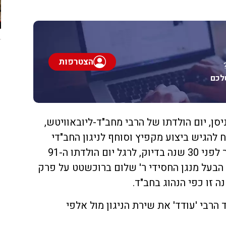
הצטרפות
לכם
ניסן, יום הולדתו של הרבי מחב"ד-ליובאוויטש,
להגיש ביצוע מקפיץ וסוחף לניגון החב"די
" שחובר לפני 30 שנה בדיוק, לרגל יום הולדתו ה-91
 הבעל מנגן החסידי ר' שלום ברוכשטט על פרק
 זו כפי הנהוג בחב"ד.
רבי 'עודד' את שירת הניגון מול אלפי