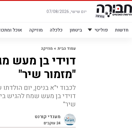
לג
תוכן
יום שישי, 07/08/2026
חדשות
פוליטי
ביטחון
כלכלה
מוזיקה
אוכל ומתכונ
»
עמוד הבית
מוזיקה
דוידי בן מעש מג
"מזמור שיר"
לכבוד י"א בניסן, יום הולדתו
דוידי בן מעש שמח להגיש ביצ
שיר"
מענדי קורנט
24
עוקבים