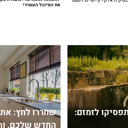
בוטיק ולא רק? קייטרינג לטעם
את הסינגל העשירי
פסיקו לזמזם:
שחררו לחץ: את
החדש שלכם, וה