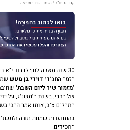
קרדיט: יח"צ / מזמור שיר - עטיפה
בואו לכתוב בחבּוּרֶה!
חבּוּרֶה בנויה מתוכן גולשים.
גם אתם מעוניינים לכתוב ולהשפיע?
הצטרפו והעלו עכשיו את התוכן ש
30 שנה מאז הולחן: לכבוד י"א ב
הזמר החב"די
דוידי בן מעש
שמח 
"
מזמור שיר ליום השבת
של הרבי, בשנת ה'תשנ"ג, על ידי
התהלים צ"ב, אותו אמר הרבי בשנה
בהתוועדות שמחת תורה ה'תשנ"ד ה
החסידים.