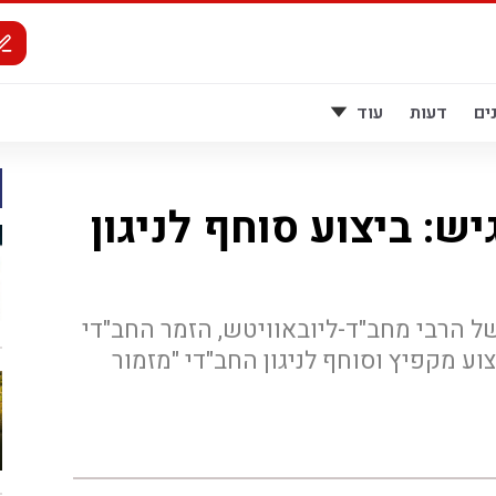
ים
דעות
עוד
יש: ביצוע סוחף לניגון
 של הרבי מחב"ד-ליובאוויטש, הזמר החב"די
וע מקפיץ וסוחף לניגון החב"די "מזמור