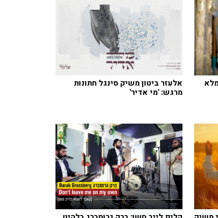
מלא
אלעזר ביטון משיק סינגל חתונות
מרגש: 'מי אדיר'
י משיק
קליפ לייב סשן: ברק גרוסברג בלהיט