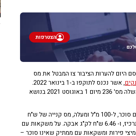
הצטרפות
לכם
סם היום להערות הציבור צו המבטל את מס
קים
, אשר נכנס לתוקפו ב-1 בינואר 2022.
המס הוטל בהתאם להחלטת הממשלה מס' 236 מיום 1 באוגוסט 2021 בנושא
כיום מוטל על משקאות עם 5 גרם סוכר, ל-100 מ"ל ומעלה, מס קנייה של ש"ח
לליטר משקה, 6.46 ש"ח לליטר תרכיז, ו- 6.46 ש"ח לק"ג אבקה. על משקאות עם
5 גרם סוכר ל-100 מ"ל, מיצי פירות ומשקאות עם ממתיק שאינו סוכר –