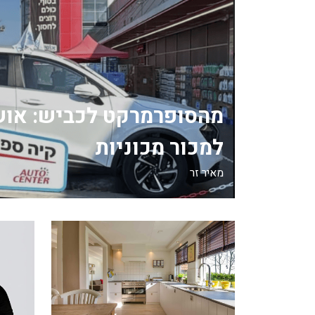
מהסופרמרקט לכביש: אוש
למכור מכוניות
מאיר זר