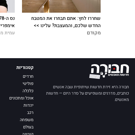
שחררו לחץ: אתם תבחרו את המטבח
החדש שלכם, והמעצבת? עלינו >>
אימפריי
מקודם
עמית מז
קטגוריות
חרדים
פוליטי
חבורה היא זירת חדשות שיתופית שבה אנשים
כלכלה
כותבים, מדרגים ומשפיעים על סדר היום — חדשות
אוכל ומתכונים
מאנשים.
יהדות
רכב
משפחה
בעולם
קורונה