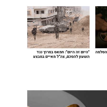
להסלמה
"היום זה היום": חמאס במרוץ נגד
השעון להסכם, צה"ל מאיים במבצע