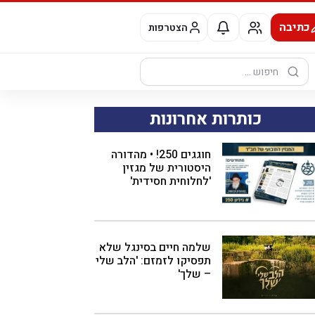
כתיבה
הצטרפות
חיפוש:
כותרות אחרונות
חוגגים 250! • מהדורה
היסטורית של מגזין
'לחלוחית חסידית'
שלמה חיים בסינגל שלא
תפסיקו לזמזם: 'הלב שלי
– שלך'