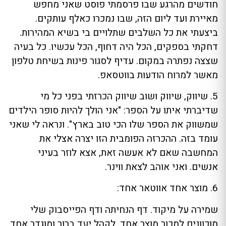
חודשים מהרגע שבו פרסמתי פוסט שאני מחפש
מאיירת ועד ליום הזה, שבו נמכרו כאלף עותקים.
ביצעתי את כל השלבים שתלויים בי בשיא המהירות.
דחקתי בספקים, הכל היה דחוף, הכל עכשיו. כל בעיה
שצצה נפתרה במקום. עדיף לסגור פינות בשיחת טלפון
מאשר למרוח הודעות בווטסאפ.
5. שיווק, שיווק ושוב שיווק הכרזתי בפני כל מי
שדיברתי איתו על הספר: "אני הולך להיות סופר הילדים
שמשווק את הספר שלו הכי טוב בארץ". ונראה לי שאני
עומד בזה. ההכרזה הפומבית הזו יצרה אצלי את
המחשבה שאם לא אעשה זאת, אצא לוזר בעיני
אנשים. ואני אוהב לצאת ווינר.
6. מוצר אחד אווטאר אחד:
שמירה על מיקוד. דף הנחיתה ודף הפייסבוק שלי
מוכוונים למכור מוצר אחד, לקהל יעד ברור ומוגדר אחד.