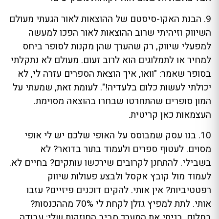
9. הבנת האקו-סיסטם של ההוצאות לאור הגעתי מעולם
השיווק וזיהיתי שרוב ההוצאות לאור הפכו למעשה
למפעלי שיווק, רק שהערך שהן מקנות לסופר ביחס
למחיר או לתמלוגים הוא לרוב זעום. מעולם לא נתקלתי
בסופר שאמר: "וואו, איך הוצאת הספרים עזרה לי, לא
יכולתי לעשות כלום בלעדיה!". לעומת זאת, שמעתי על
המון סופרים שהתחרטו שבחרו בהוצאה מסוימת.
העצמאות כאן קריטית.
10. בנו עסק שמבוסס על האופי שלכם יש לי אופי
מסוים. לעטוף ספרים ולעמוד בתור בדואר? לא
בשבילי. להתחנן לקרובים שירכשו עותקים? בחיים לא.
לעמוד מול קובץ אקסל ולבצע פעולות שיווק
רפטטיביות? אין אותי. להקים דוכנים פיזיים? עזבו
אותי. לתת למפיץ גזלן לקחת לי 70% מההכנסות?
בחלום. בניתי את המערך סביב החוזקות שלי: עבודה