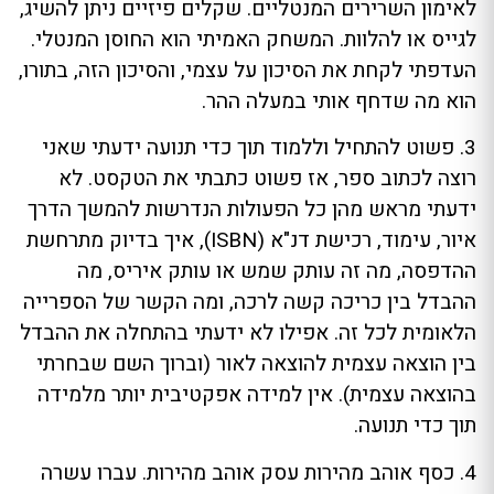
לאימון השרירים המנטליים. שקלים פיזיים ניתן להשיג,
לגייס או להלוות. המשחק האמיתי הוא החוסן המנטלי.
העדפתי לקחת את הסיכון על עצמי, והסיכון הזה, בתורו,
הוא מה שדחף אותי במעלה ההר.
3. פשוט להתחיל וללמוד תוך כדי תנועה ידעתי שאני
רוצה לכתוב ספר, אז פשוט כתבתי את הטקסט. לא
ידעתי מראש מהן כל הפעולות הנדרשות להמשך הדרך
איור, עימוד, רכישת דנ"א (ISBN), איך בדיוק מתרחשת
ההדפסה, מה זה עותק שמש או עותק איריס, מה
ההבדל בין כריכה קשה לרכה, ומה הקשר של הספרייה
הלאומית לכל זה. אפילו לא ידעתי בהתחלה את ההבדל
בין הוצאה עצמית להוצאה לאור (וברוך השם שבחרתי
בהוצאה עצמית). אין למידה אפקטיבית יותר מלמידה
תוך כדי תנועה.
4. כסף אוהב מהירות עסק אוהב מהירות. עברו עשרה