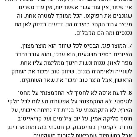
אין פיזור, אין עוד עשר אפשרויות, אין עוד ספרים
שגונבים את הפוקוס. הכל ממוקד למטרה אחת. זה
מייצר עבור הקהל בהירות הם יודעים בדיוק לאן הם
נכנסים ומה הם מקבלים.
7. המוצר פגז. הבסיס לכל שיווק הוא מוצר מצוין.
האיורים בספר משגעים, הוא ערכי, והוא עובר נהדר
מפה לאוזן. גננות ונשות חינוך ממליצות עליו אחת
לשנייה ולאימהות בגנים. שיווק טוב ימכור את העותק
הראשון, אבל מוצר טוב ימכור את שאר העותקים.
8. לדעת איפה לא לחסוך לא התקמצנתי על מחסן
לוגיסטי. לא התקמצנתי על אפשרות משלוח לכל חלקי
הארץ. לא התקמצנתי על בניית דף נחיתה איכותי, על
תוסף סליקה אמין, על יום צילומים ועל קריאייטיב
מדויק לקמפיין בפייסבוק. כן חסכתי במקומות אחרים,
אבל בתשתיות שמביאות לקוחות משקיעים.