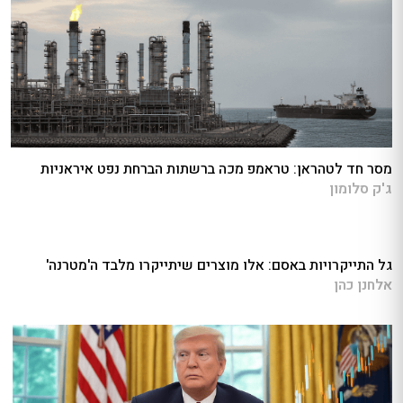
מסר חד לטהראן: טראמפ מכה ברשתות הברחת נפט איראניות
ג'ק סלומון
גל התייקרויות באסם: אלו מוצרים שיתייקרו מלבד ה'מטרנה'
אלחנן כהן