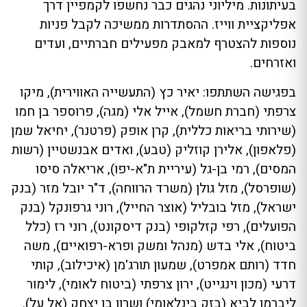
בעיתונות. מיליוני נהגים כבר נחשפו לקמפיין דרך
אפליקציית ווייז. ההסתדרות ממשיכה לקבל פניות
נוספות להצטרף למאבק מפעילים חברתיים, ועדים
ואזרחים.
בפגישה השתתפו: יאיר כץ (התעשייה האווירית), מיקו
צרפתי (חברת חשמל), אייל אלי (מגה), פרוספר בן חמו
(שירותי בריאות כללית), קרן אופק (פרטנר), יחיאל שמן
(פלאפון), אלירן קוזליק (טבע), ואדים אבנשטיין (רשות
המסים), רמי בן-גל (עיריית ת"א-יפו), אריאלה סיסו
(שופרסל), מזל גולן (משרד הרווחה), ד"ר יובל מזר (בנק
ישראל), מזל בובליל (אוצר החייל), רוני גרפונקל (בנק
הפועלים), רפי קזלקופי (בנק דיסקונט), רוני רז (כלל
ביטוח), אלי בדש (מנהל ומשק ופרא-רפואיים), משה
חדד (רותם אמפרט), שמעון תורג'מן (איכילוב), קותי
דרעי (מכון וינגייט), ירון צרפתי (ביטוח לאומי), לימור
ליברמן לביא (בזק בינלאומי) ושרון בן יצחק (אל על).