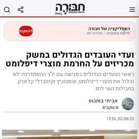
לג
תוכן
האפליקציה של חבורה
להתקנה
חדשות מאנשים — מהירה יותר בנייד
ועדי העובדים הגדולים במשק
מכריזים על החרמת מוצרי דיפלומט
ראשי הוועדים הגדולים בפגישה עם יו"ר ההסתדרות: לא
נכלול את מוצרי דיפלומט, שסטוביץ וקימברלי קלארק
בחבילות השי לחג
אביחי בוחבוט
8
עוקבים
13:53 ,02/08/22