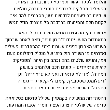
והלומד לפקוד עשרות מרכזי קניות ברחבי הארץ.
הפעילים מחלקים לצרכנים חומרי הסברה, חולצות
ושקיות רב-פעמיות לרכישת מזון, מסבירים להם איך
לקנות חכם ומסייעים בהרכבת סל מוצרים מוזל ונגיש.
אמש התקיימה עצרת מחאה מול ביתו של נשיא
התאחדות התעשיינים ד"ר רון תומר, וזאת לאחר שבסוף
השבוע האחרון הפגינו עשרות נציגי ההסתדרות, פעילים
ואזרחים מן השורה מול ביתו של מנכ"ל דיפלומט נועם
וימן, והניפו שלטים בהם נכתב בין היתר: "מפסיקים
להיות פראיירים – קונים חכם ונלחמים בעושק
המחיה", "אני לא פראייר, ואני לא פראיירית", וכן
"דיפלומט, שסטוביץ, קימברלי-קלארק – נגמרה
החגיגה". השבוע צפויות עצרות מחאה נוספות.
ההסתדרות ממשיכה בקמפיין שכולל פרסום בטלוויזיה,
פריסה של שלטי חוצות, הפצת חומרי הסברה ומודעות