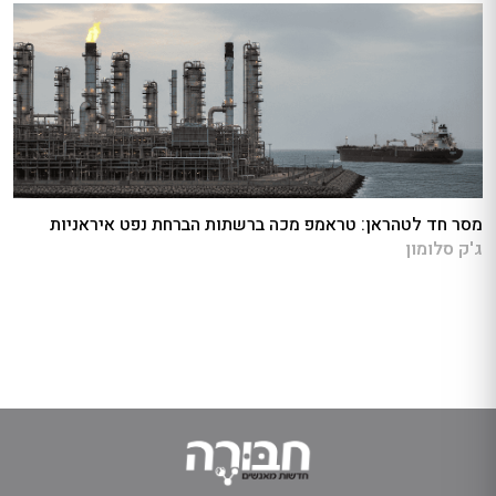
מסר חד לטהראן: טראמפ מכה ברשתות הברחת נפט איראניות
ג'ק סלומון