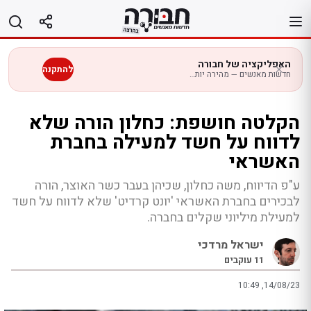
לג
תוכן
האפליקציה של חבורה
להתקנה
חדשות מאנשים — מהירה יותר בנייד
הקלטה חושפת: כחלון הורה שלא
לדווח על חשד למעילה בחברת
האשראי
ע"פ הדיווח, משה כחלון, שכיהן בעבר כשר האוצר, הורה
לבכירים בחברת האשראי 'יונט קרדיט' שלא לדווח על חשד
למעילת מיליוני שקלים בחברה.
ישראל מרדכי
11
עוקבים
10:49 ,14/08/23