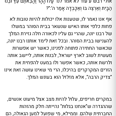
אולי רבש"ע עוד לא אמר לנו "עֲלוּ הָהָר וַהֲבֵאתֶם עֵץ וּבְנוּ
הַבָּיִת וְאֶרְצֶה בּוֹ וְאֶכָּבְדָה אָמַר ה':"?
אף אנו נאמר לו, שטענות אלו יכולות להיות טובות לא
פחות כלפי אותו האיש שנשאר בבית הסוהר במשלו
של רבנו יונה, שהרי גם עליו לכאורה חלה גזירת המלך
להענישו בבית הסוהר. ובכל זאת לימד אותנו רבנו יונה,
שכאשר החתירה פתוחה לפנינו, כאשר יש אפשרות
מעשית לשוב לארץ ישראל, לבנות אותה, ליישב אותה
ולרשת אותה, כאשר אפשר ולו במעט להפחית את
הזרים המקרקרים בהיכלו, הרי מי שאינו עושה זאת אינו
"צדיק הרבה", אלא מזלזל הוא בעונש המלך.
במקרים חריפים, עלול להיות מצב אצל מיעוט אנשים,
שההגדרה ש"אנחנו בגלות" נהייתה חלק מהזהות
החברתית שלהם. וממילא, מי שפועל למען הגאולה, הם