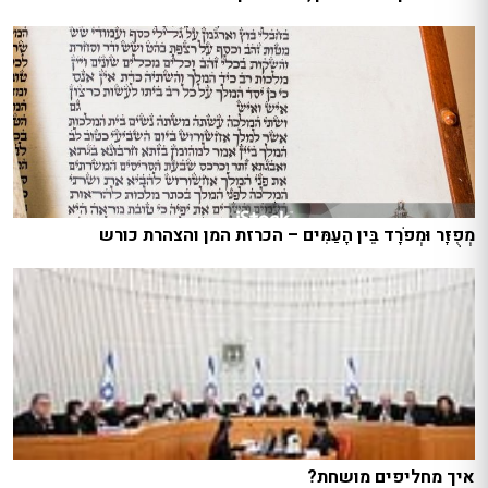
מְפֻזָּר וּמְפֹרָד בֵּין הָעַמִּים – הכרזת המן והצהרת כורש
איך מחליפים מושחת?