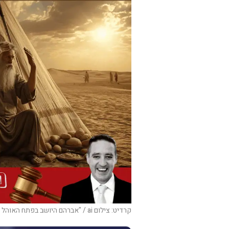
קרדיט: צילום ai / "אברהם היושב בפתח האוהל ביום חם, ורץ לקראת שלושת האורחים"