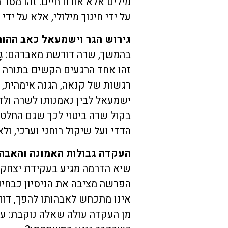
מילים אלא אורח חיים. זהו מסר
על ידי חינוך מילולי, אלא על יד
גירוש הגר וישמעאל כאב ההור
בהמשך, שרה דורשת מאברהם: גָּרֵשׁ הָ
זהו אחד הרגעים הקשים בתורה 
רגשות של קנאה, הגנה אימהית, א
ישמעאל לבין נאמנותו לשרה ולד
בקול שרה ביטוי לכך שגם החלט
הדדי ועל שיקול רוחני וערכי, ול
העקדה גבולות האמונה והאבה
שיא הדרמה מגיע בעקידת יצחק. 
הפרשה מציבה את הניסיון כבחינ
אינו מתכחש לאבהותו להפך, דוו
מן העקדה עולה שאלה נוקבת: עד