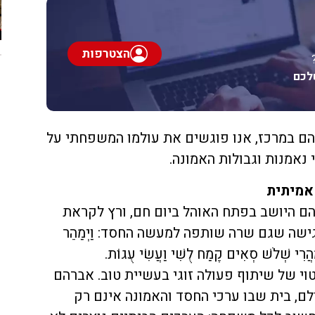
הצטרפות
לכם
 במרכז, אנו פוגשים את עולמו המשפחתי על
י נאמנות וגבולות האמונה.
אמיתית
 היושב בפתח האוהל ביום חם, ורץ לקראת
שה שגם שרה שותפה למעשה החסד: וַיְמַהֵר
הֲרִי שְׁלֹשׁ סְאִים קֶמַח לֻשִׁי וַעֲשִׂי עֻגוֹת.
וי של שיתוף פעולה זוגי בעשיית טוב. אברהם
לם, בית שבו ערכי החסד והאמונה אינם רק