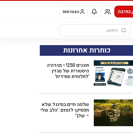
כתיבה
הצטרפות
חיפוש:
כותרות אחרונות
חוגגים 250! • מהדורה
היסטורית של מגזין
'לחלוחית חסידית'
שלמה חיים בסינגל שלא
תפסיקו לזמזם: 'הלב שלי
– שלך'