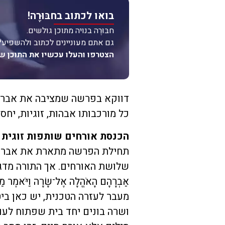
בואו לכתוב בחבּוּרֶה!
חבּוּרֶה בנויה מתוכן גולשים.
גם אתם מעוניינים לכתוב ולהשפיע?
הצטרפו והעלו עכשיו את התוכן ש
דווקא בפרשה שמציבה את אברהם
כל מורכבותו אבהות, זוגיות, יחס
הכנסת אורחים שותפות זוגית 
תחילת הפרשה מתארת את אברהם
שלושת האורחים. אך התורה מדגי
אַבְרָהָם הָאֹהֱלָה אֶל־שָׂרָה וַיֹּאמֶר מַ
מעבר לעזרה הטכנית, יש כאן ביט
ושרה בונים יחד בית שפתוח לעו