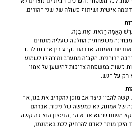
 חשוב לכל משפחה: הערכים הביתיים נוצרים לא
י דוגמה אישית ושיתוף פעולה של שני ההורים.
ות
אָמָה הַזֹּאת וְאֶת בְּנָהּ.
מבחינה משפחתית החלטה שעליה מונחים
חריות ואמונה. אברהם נקרע בין אהבתו לבנו
רכה הרוחנית. הקב"ה מתערב ומורה לו לשמוע
ות קשות במשפחה צריכות להישען על אמון
א רק על רגש.
ות
קשה להבין כיצד אב מוכן להקריב את בנו, אך
ה של אמונה, לא כמעשה של ניכור. אברהם
קא משום שהוא אב אוהב, הניסיון הוא כה קשה.
 היכן מותר לאדם להרחיק לכת באמונתו,