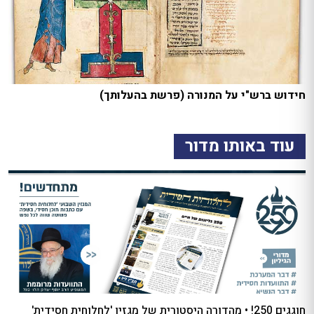
חידוש ברש"י על המנורה (פרשת בהעלותך)
עוד באותו מדור
חוגגים 250! • מהדורה היסטורית של מגזין 'לחלוחית חסידית'