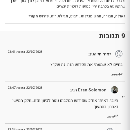
ובכלל. לדיווח על טעות או הפרת זכויות ולכל דיווח על התוכן
לחץ כאן.
ייתכן
שהתמונות בכתבה יהיו כפופות לזכויות יוצרים
גאולה
,
חבורה
,
חמש מגילות
,
ייבום
,
מגילת רות
,
פירוש מקורי
9 תגובות
22/07/2023 בשעה 23:41
יאיר חי
הגיב:
בחיים לא שמעתי את הפרוש הזה. זה שלך?
השב
22/07/2023 בשעה 23:47
Eran Solomon
הגיב:
חיובי. ראיתי אח"כ שפירוש המלבים נוטה לכיוון הזה…חלק חמישי
ואחרון בהמשך
השב
23/07/2023 בשעה 13:34