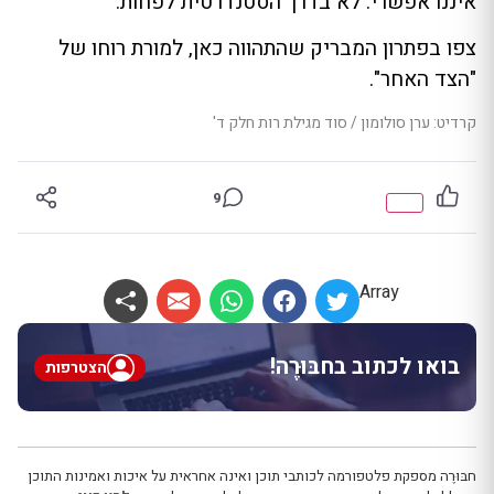
איננו אפשרי. לא בדרך הסטנדרטית לפחות.
צפו בפתרון המבריק שהתהווה כאן, למורת רוחו של
"הצד האחר".
קרדיט: ערן סולומון / סוד מגילת רות חלק ד'
9
Array
בואו לכתוב בחבּוּרֶה!
הצטרפות
חבּוּרֶה מספקת פלטפורמה לכותבי תוכן ואינה אחראית על איכות ואמינות התוכן