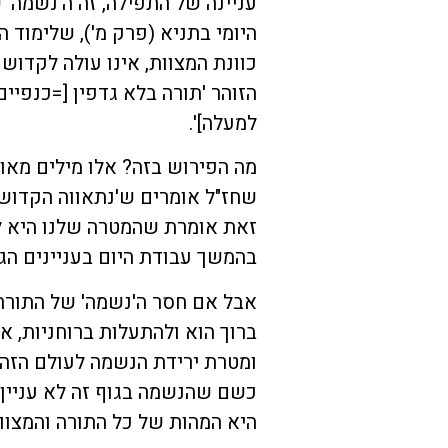
עניינה של התפילה, זה ה'נשמה'
היומי בתניא (פרק מ'), שלימוד ה
כוונת המצוות, אינו עולה לקדוש 
הזוהר 'תורה בלא גדפין [=כנפיי
למעלה]'.
מה הפירוש בזה? אלו מילים מאוד
שחז"ל אומרים ש'נתאווה הקדוש ב
זאת אומרת שהמטרה שלנו היא לג
בהמשך עבודת היום בעניינים הג
אבל אם חסר ה'נשמה' של התורה
ברוך הוא ולהתעלות ברוחניות, א
ומטרת ירידת הנשמה לעולם הזה. ל
כשם שהנשמה בגוף זה לא עניין 
היא המהות של כל התורה והמצוות