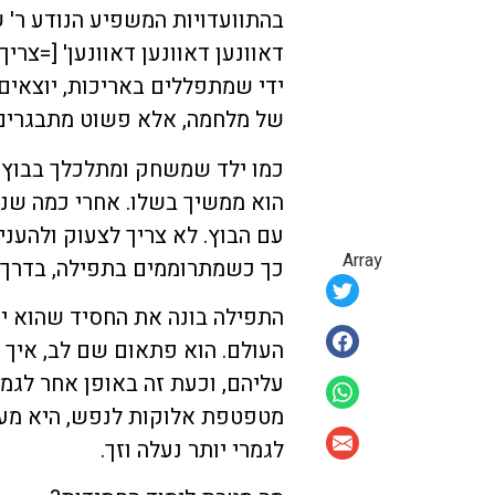
בהתוועדויות המשפיע הנודע ר' ש
דאוונען דאוונען דאוונען' [=צר
ידי שמתפללים באריכות, יוצאים 
של מלחמה, אלא פשוט מתבגרים
כמו ילד שמשחק ומתלכלך בבוץ, 
הוא ממשיך בשלו. אחרי כמה שנ
עם הבוץ. לא צריך לצעוק ולהעני
Array
כך כשמתרוממים בתפילה, בדרך מ
התפילה בונה את החסיד שהוא יה
העולם. הוא פתאום שם לב, איך 
עליהם, וכעת זה באופן אחר לגמר
מטפטפת אלוקות לנפש, היא מע
לגמרי יותר נעלה וזך.