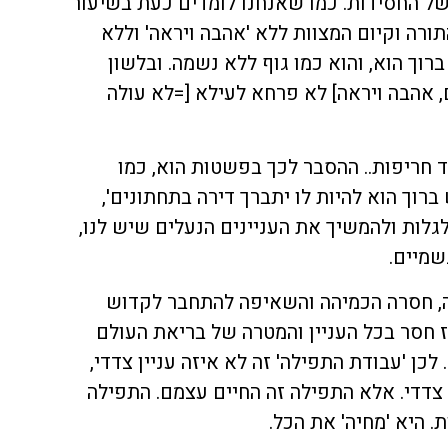
 של החסידות. כמו שאנחנו לומדים כעת בשיעור
תורה וקיום המצוות ללא 'אהבה ויראה' וללא
ברוך הוא, והוא כמו גוף ללא נשמה. ובלשון
ם, אהבה ויראה] לא פרחא לעילא [=לא עולה
 חריפות.. ההסבר לכך בפשטות הוא, כמו
רוך הוא להיות לו יתברך דירה בתחתונים',
לות ולהמשיך את העניינים הנעלים שיש לנו,
שמיים.
, חסרה הכמיהה והשאיפה להתחבר לקדוש
ז חסר בכל העניין והמטרה של בריאת העולם
כן 'עבודת התפילה' זה לא איזה עניין צדדי,
צדדי. אלא התפילה זה החיים עצמם. התפילה
. היא 'מחיה' את הכל.