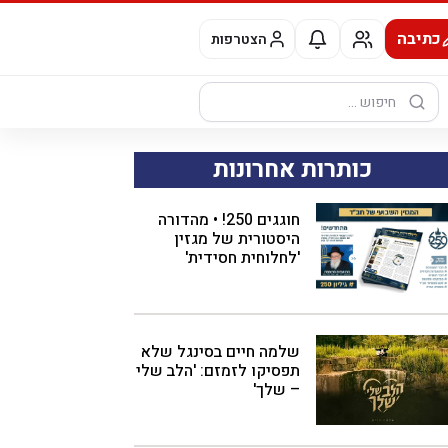
כתיבה
הצטרפות
חיפוש:
כותרות אחרונות
חוגגים 250! • מהדורה
היסטורית של מגזין
'לחלוחית חסידית'
שלמה חיים בסינגל שלא
תפסיקו לזמזם: 'הלב שלי
– שלך'