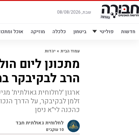
לג
תוכן
שבת, 08/08/2026
חדשות
פוליטי
ביטחון
כלכלה
מוזיקה
אוכל ומתכונ
»
עמוד הבית
יהדות
מתכונן ליום הול
הרב לבקיבקר ב
ארגון 'לחלוחית גאולתית' מ
זלמן לבקיבקר, על הדרך הנכו
כהכנה לי"א ניסן
לחלוחית גאולתית חבד
10
עוקבים