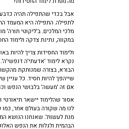
מה מטרת לימוד החסידות?
אבל בכדי שהתפילה תהיה כדבעי 
לתפילה. התפילה היא המעמד החש
מלכי המלכים. ב'ליקוטי תורה' 
במקווה, נתינת צדקה ולימוד החס
ולימוד החסידות צריך להיות באופ
נקרא לימוד 'אדעתי'ה דנפשי'ה'.
הבורא, בצורה שמנותקת מהקשר 
שייהפך להיות חסיד. כל עניין ש
אם זה 'מעשה' בלבושי הנפש וכו
אסור שהלימוד יישאר תיאורטי ו
לנו מה שקורה בעולם אחר, כמו ש
מנת לעשות'. שאנחנו הנושא המד
הבהמית ולגלות את הנפש האלוקי