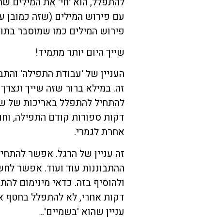
להתפלל, הוא 'חי' את המילים ש
עם פירוש המילים (שזה כמובן ענ
פירוש המילים כמו שמוסבר בתור
שייך היום יותר מתמיד!
העניין של 'עבודת התפילה' והתב
זה. במילא ברור שזה שייך ונצרך 
להתחיל להתפלל באריכות של שע
דקות ספורות קודם התפילה, וחו
אחרת לגמרי.
זה עניין של הרגל. אפשר להתחי
ההתבוננות עוד ועוד. אפשר לח
ולהוסיף בזה. כדאי מינימום להת
דקות אחרי, לא להתפלל בחטף אל
עניין שהוא 'בשמיים'..