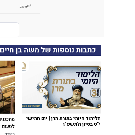
השב
כתבות נוספות של משה בן חיים
הלימוד היומי בתורת מרן | יום חמישי
מתכננים
י"ט בסיון ה'תשפ"ג
לטעום א
מקודם