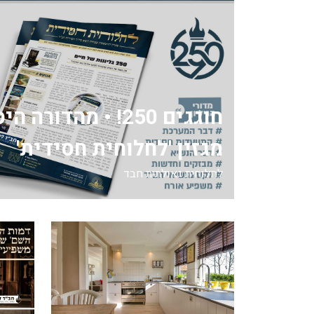
חוגגים 250! • מהדור
מגזין 'לחלוחית חסידית'
לחלוחית גאולתית חבד