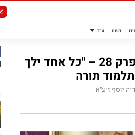
ים
דעות
עוד
"מרן היה אומר" פרק 28 – "כל אחד ילך
תלמוד תורה
יה יוסף זיע"א