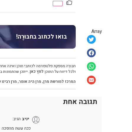
Array
בואו לכתוב בחבּוּרֶה!
חבּוּרֶה מספקת פלטפורמה לכותבי תוכן ואינה אחרא
ולכל דיווח על התוכן
לחץ כאן.
ייתכן שהתמונות בכ
המרכז למורשת מרן
,
מרן היה אומר
,
מרן רבינו 
תגובה אחת
יניב
הגיב:
ככה עשה מהפכה