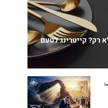
לא רק? קייטרינג לטעם
של