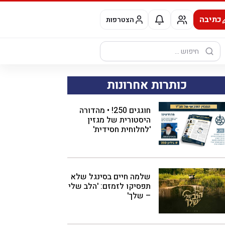
כתיבה
הצטרפות
חיפוש:
כותרות אחרונות
חוגגים 250! • מהדורה
היסטורית של מגזין
'לחלוחית חסידית'
שלמה חיים בסינגל שלא
תפסיקו לזמזם: 'הלב שלי
– שלך'