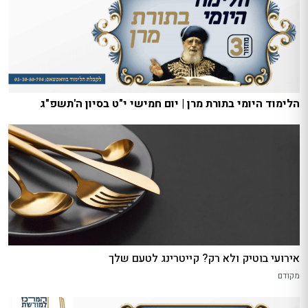
הלימוד היומי בתורת מרן | יום חמישי י"ט בסיון ה'תשפ"ג
אירועי בוטיק ולא רק? קייטרינג לטעם שלך
מקודם