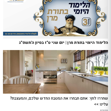
הלימוד היומי בתורת מרן | יום שני ט"ז בסיון ה'תשפ"ג
שחררו לחץ: אתם תבחרו את המטבח החדש שלכם, והמעצבת?
עלינו >>
מקודם