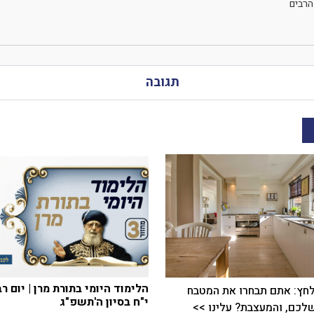
 הרבים
תגובה
הלימוד היומי בתורת מרן | יום רב
חץ: אתם תבחרו את המטבח
י"ח בסיון ה'תשפ"ג
כם, והמעצבת? עלינו >>