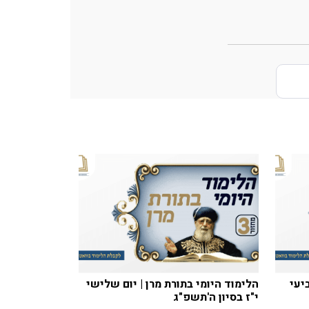
יעי
הלימוד היומי בתורת מרן | יום שלישי
י"ז בסיון ה'תשפ"ג