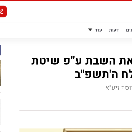
ים
דעות
עוד
יאת השבת ע”פ שיטת
ח ה'תשפ"ב
וסף זיע"א