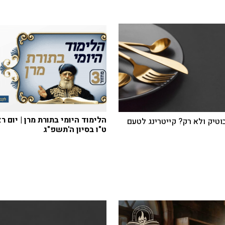
הלימוד היומי בתורת מרן | יום ר
בוטיק ולא רק? קייטרינג לטעם
ט"ו בסיון ה'תשפ"ג