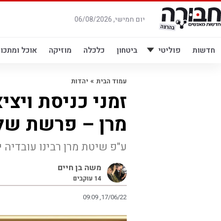
לג
תוכן
יום חמישי, 06/08/2026
חדשות
פוליטי
ביטחון
כלכלה
מוזיקה
אוכל ומתכונ
»
עמוד הבית
יהדות
זמני כניסת ויצ
מרן – פרשת של
ע"פ שיטת מרן רבינו עובדיה י
משה בן חיים
14
עוקבים
09:09 ,17/06/22