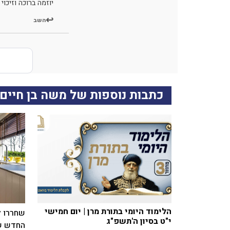
יוזמה ברוכה וזיכוי
השב
כתבות נוספות של משה בן חיים
הלימוד היומי בתורת מרן | יום חמישי
שחררו ל
י"ט בסיון ה'תשפ"ג
החדש של