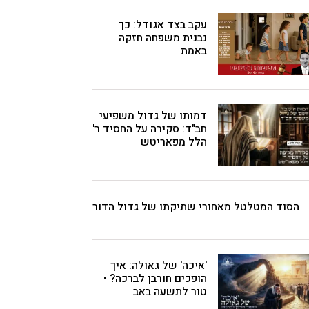
עקב בצד אגודל: כך
נבנית משפחה חזקה
באמת
דמותו של גדול משפיעי
חב"ד: סקירה על החסיד ר'
הלל מפאריטש
הסוד המטלטל מאחורי שתיקתו של גדול הדור
'איכה' של גאולה: איך
הופכים חורבן לברכה? •
טור לתשעה באב